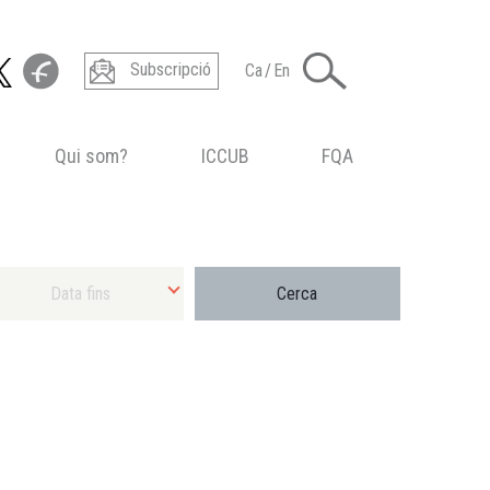
Subscripció
Ca
/
En
Qui som?
ICCUB
FQA
ecciona Data final màxima