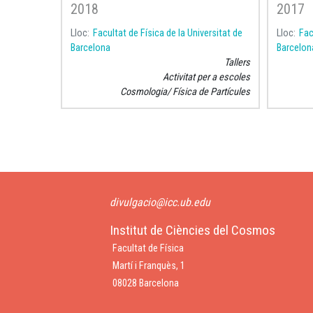
2018
2017
Lloc
Facultat de Física de la Universitat de
Lloc
Fac
Barcelona
Barcelon
Tallers
Activitat per a escoles
Cosmologia
Física de Partícules
Paginació
divulgacio@icc.ub.edu
Institut de Ciències del Cosmos
Facultat de Física
Martí i Franquès, 1
08028 Barcelona