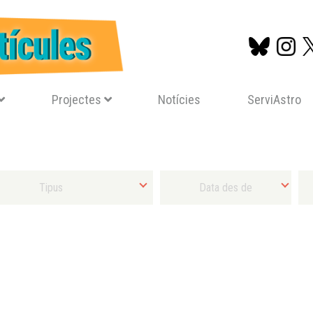
Projectes
Notícies
ServiAstro
Vés
al
contingut
Tipus d'activitat
Selecciona Data final mínima
Sel