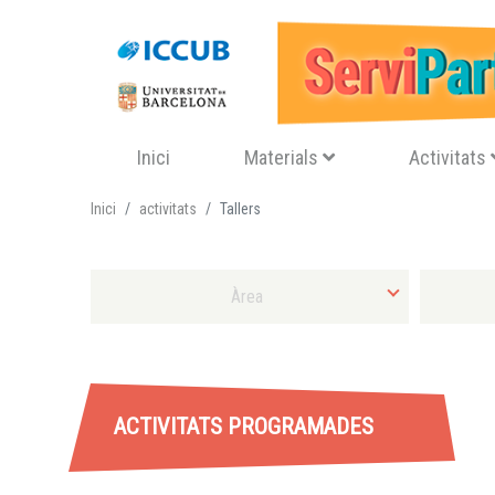
Navegació principal
Inici
Materials
Activitats
Inici
activitats
Tallers
Selecciona Àrea
Selecciona 
ACTIVITATS PROGRAMADES