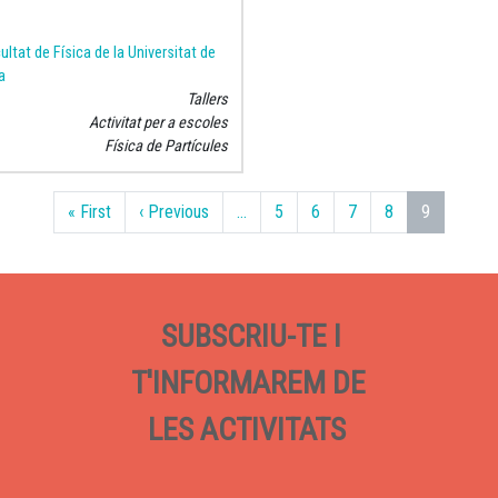
ultat de Física de la Universitat de
a
Tallers
Activitat per a escoles
Física de Partícules
Primera pàgina
Pàgina anterior
« First
‹ Previous
…
5
6
7
8
9
SUBSCRIU-TE I
T'INFORMAREM DE
LES ACTIVITATS