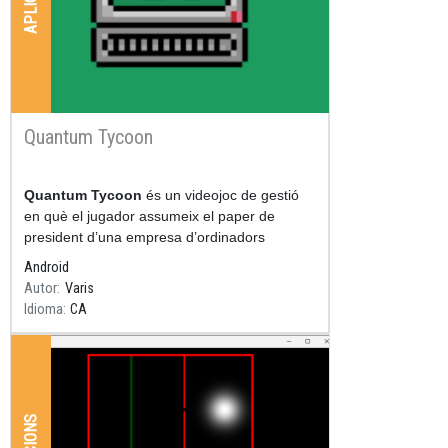
Quantum Tycoon
Resum
Quantum Tycoon
és un videojoc de gestió
en què el jugador assumeix el paper de
president d’una empresa d’ordinadors
quàntics i ha de fer créixer el seu negoci dins
Android
el mercat de la
Autor
Varis
Idioma
CA