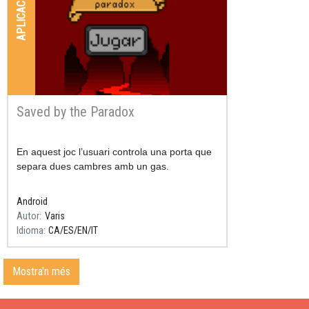
APLICACIONS
Saved by the Paradox
Resum
En aquest joc l’usuari controla una porta que
separa dues cambres amb un gas.
Android
Autor
Varis
Idioma
CA
ES
EN
IT
Mostra'n més