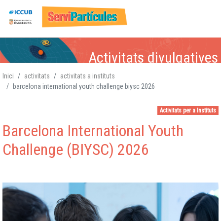
Vés
Activitats divulgatives
al
contingut
Inici
activitats
activitats a instituts
barcelona international youth challenge biysc 2026
Física de Partícules
Física de Partícules,
Física de Partícules,
Física de Partícules,
,
Atòmica i Nuclear,
Atòmica i Nuclear
Atòmica i
Atòmica i Nuclear,
,
Activitats per a Instituts
Gravitació, Cosmologia
Gravitació, Cosmologia
Nuclear,
Gravitació,
Gravitació
Cosmologia
,
Barcelona International Youth
Cosmologia
Challenge (BIYSC) 2026