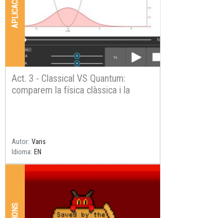
APLICACIONS
Act. 3 - Classical VS Quantum:
comparem la física clàssica i la
quàntica
Resum
Autor
Varis
Idioma
EN