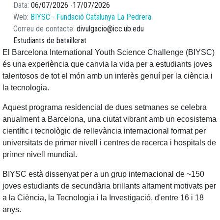
Data
06/07/2026
17/07/2026
Web
BIYSC - Fundació Catalunya La Pedrera
Correu de contacte
divulgacio@icc.ub.edu
Estudiants de batxillerat
El Barcelona International Youth Science Challenge (BIYSC)
és una experiència que canvia la vida per a estudiants joves
talentosos de tot el món amb un interès genuí per la ciència i
la tecnologia.
Aquest programa residencial de dues setmanes se celebra
anualment a Barcelona, ​​una ciutat vibrant amb un ecosistema
científic i tecnològic de rellevància internacional format per
universitats de primer nivell i centres de recerca i hospitals de
primer nivell mundial.
BIYSC està dissenyat per a un grup internacional de ~150
joves estudiants de secundària brillants altament motivats per
a la Ciència, la Tecnologia i la Investigació, d'entre 16 i 18
anys.