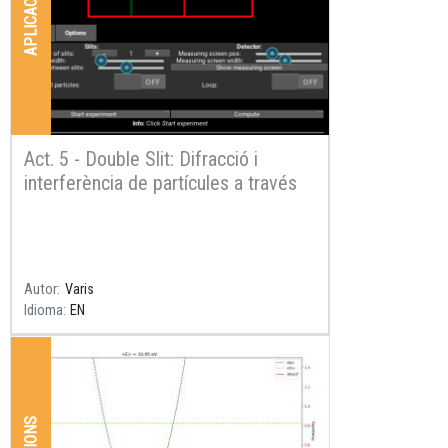
APLICACIONS
Act. 5 - Double Slit: Difracció i
interferència de partícules a través
d'escletxes
Resum
Autor
Varis
Idioma
EN