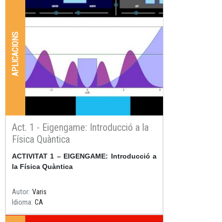
APLICACIONS
Act. 1 - Eigengame: Introducció a la
Física Quàntica
Resum
ACTIVITAT 1 – EIGENGAME: Introducció a
la Física Quàntica
Autor
Varis
Idioma
CA