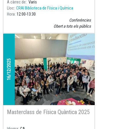
A càrrec de
Varis
Lloc
CRAI Biblioteca de Física i Química
Hora
12:00
13:30
Conferències
Obert a tots els públics
16/12/2025
Masterclass de Física Quàntica 2025
Idioma
CA