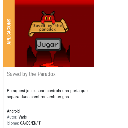
APLICACIONS
Saved by the Paradox
Resum
En aquest joc l’usuari controla una porta que
separa dues cambres amb un gas.
Android
Autor
Varis
Idioma
CA
ES
EN
IT