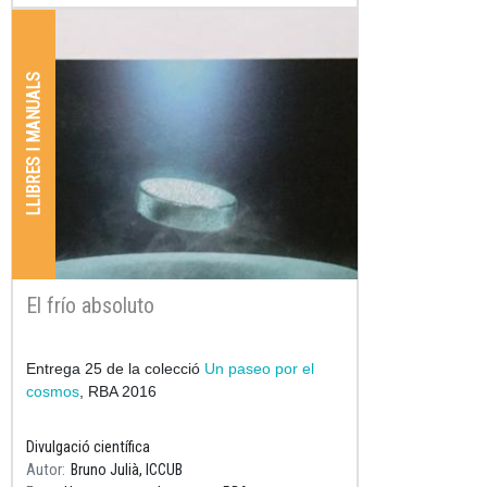
LLIBRES I MANUALS
El frío absoluto
Resum
Entrega 25 de la colecció
Un paseo por el
cosmos
, RBA 2016
Divulgació científica
Autor
Bruno Julià, ICCUB