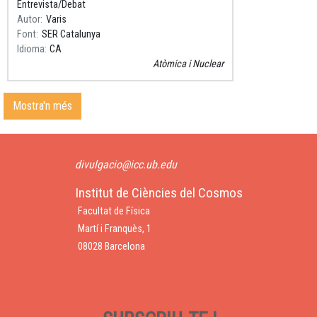
Entrevista/Debat
Autor
Varis
Font
SER Catalunya
Idioma
CA
Atòmica i Nuclear
Mostra'n més
divulgacio@icc.ub.edu
Institut de Ciències del Cosmos
Facultat de Física
Martí i Franquès, 1
08028 Barcelona