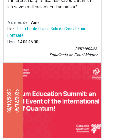
T'interessa la quàntica, les seves variants i
les seves aplicacions en l'actualitat?
A càrrec de
Varis
Lloc
Facultat de Física, Sala de Graus Eduard
Fontseré
Hora
14:00
15:00
Conferències
Estudiants de Grau i Màster
03/12/2025
05/12/2025