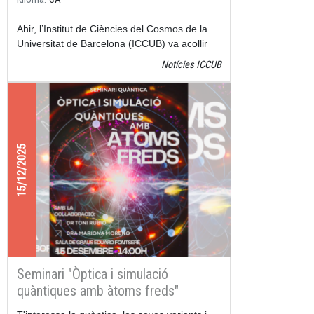
Ahir, l’Institut de Ciències del Cosmos de la
Universitat de Barcelona (ICCUB) va acollir
una jornada excepcional per apropar la física
Notícies ICCUB
quàntica a les aules. Setanta alumnes de
secundària i batxillerat procedents de tota
Catalunya, incloent localitats tan diverses com
Tremp, Berga, Tarragona o Girona, van
participar en aquesta experiència única,
acompanyats per quinze professors del
15/12/2025
projecte Quantum Ambassadors.
Seminari "Òptica i simulació
quàntiques amb àtoms freds"