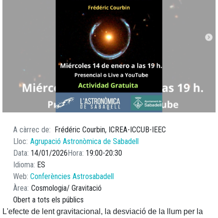
A càrrec de
Frédéric Courbin, ICREA-ICCUB-IEEC
Lloc
Agrupació Astronòmica de Sabadell
Data
14/01/2026
Hora
19:00
20:30
Idioma
ES
Web
Conferències Astrosabadell
Àrea
Cosmologia
Gravitació
Obert a tots els públics
L'efecte de lent gravitacional, la desviació de la llum per la