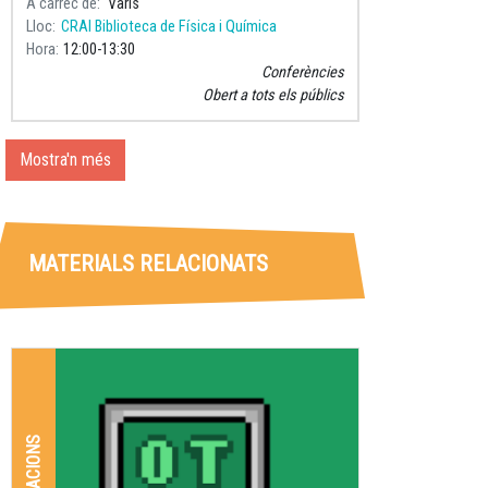
A càrrec de
Varis
Lloc
CRAI Biblioteca de Física i Química
Hora
12:00
13:30
Conferències
Obert a tots els públics
Mostra'n més
MATERIALS RELACIONATS
APLICACIONS