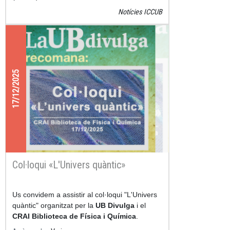
publicat
Quantum Tycoon
, una nova aplicació
Notícies ICCUB
educativa que ja es pot descarregar
gratuïtament a Google Play.
17/12/2025
Col·loqui «L'Univers quàntic»
Us convidem a assistir al col·loqui "L'Univers
quàntic" organitzat per la
UB Divulga
i el
CRAI Biblioteca de Física i Química
.