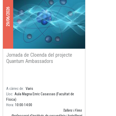
29/06/2026
Jornada de Cloenda del projecte
Quantum Ambassadors
A càrrec de
Varis
Lloc
Aula Magna Enric Casassas (Facultat de
Física)
Hora
10:00
14:00
Tallers i Fires
Professorat d'instituts de secundària i batxillerat