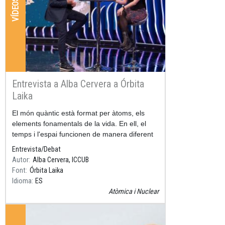
VÍDEOS
Entrevista a Alba Cervera a Órbita
Laika
Resum
El món quàntic està format per àtoms, els
elements fonamentals de la vida. En ell, el
temps i l'espai funcionen de manera diferent
al nostre món.
Entrevista/Debat
Autor
Alba Cervera, ICCUB
Font
Órbita Laika
Idioma
ES
Atòmica i Nuclear