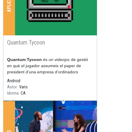
Quantum Tycoon
Resum
Quantum Tycoon
és un videojoc de gestió
en què el jugador assumeix el paper de
president d’una empresa d’ordinadors
quàntics i ha de fer créixer el seu negoci dins
Android
el mercat de la
Autor
Varis
Idioma
CA