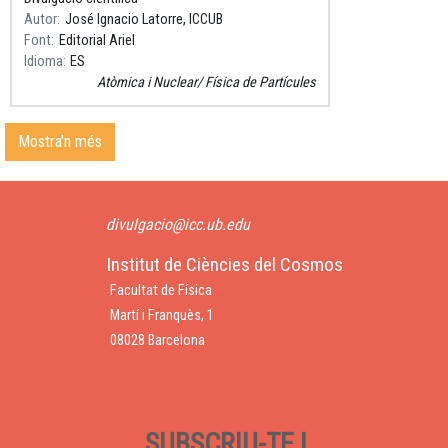
Autor
José Ignacio Latorre, ICCUB
Font
Editorial Ariel
Idioma
ES
Atòmica i Nuclear
Física de Partícules
Mostra'n més
divulgacio@icc.ub.edu
Institut de Ciències del Cosmos
Facultat de Física
Martí i Franquès, 1
08028 Barcelona
SUBSCRIU-TE I