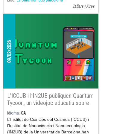
Lloc
La Salle Campus Barcelona
Tallers i Fires
09/02/2026
L’ICCUB i l’IN2UB publiquen Quantum
Tycoon, un videojoc educatiu sobre
computació quàntica disponible a
Idioma
CA
Google Play
L’Institut de Ciències del Cosmos (ICCUB) i
l’Institut de Nanociència i Nanotecnologia
(IN2UB) de la Universitat de Barcelona han