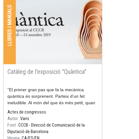
LLIBRES I MANUALS
Catàleg de l'exposició "Quàntica"
Resum
“El primer gran pas que fa la mecànica
quàntica és sorprenent. Parteix d’un fet
ineludible. Al món del que és més petit, quan
intentem mesurar alterem el que mesurem.
Actes de congressos
Autor
Varis
Font
CCCB - Direcció de Comunicació de la
Diputació de Barcelona
Idioma
CA
ES
EN