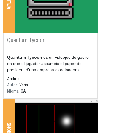
Quantum Tycoon
Resum
Quantum Tycoon
és un videojoc de gestió
en què el jugador assumeix el paper de
president d’una empresa d’ordinadors
quàntics i ha de fer créixer el seu negoci dins
Android
el mercat de la
Autor
Varis
Idioma
CA