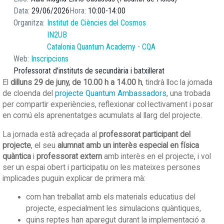
Data
29/06/2026
Hora
10:00
14:00
Organitza
Institut de Ciències del Cosmos
IN2UB
Catalonia Quantum Academy - CQA
Web
Inscripcions
Professorat d'instituts de secundària i batxillerat
El
dilluns 29 de juny, de 10.00 h a 14.00 h
, tindrà lloc la jornada
de cloenda del
projecte Quantum Ambassadors
, una trobada
per compartir experiències, reflexionar col·lectivament i posar
en comú els aprenentatges acumulats al llarg del projecte.
La jornada està adreçada al
professorat participant del
projecte
, el seu
alumnat amb un interès especial en física
quàntica
i
professorat extern
amb interès en el projecte, i vol
ser un espai obert i participatiu on les mateixes persones
implicades puguin explicar de primera mà:
com han treballat amb els materials educatius del
projecte, especialment les simulacions quàntiques,
quins reptes han aparegut durant la implementació a