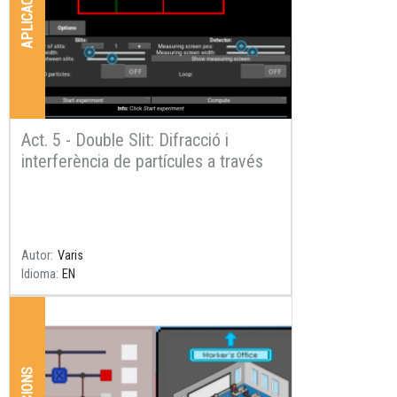
APLICACIONS
Act. 5 - Double Slit: Difracció i
interferència de partícules a través
d'escletxes
Resum
Autor
Varis
Idioma
EN