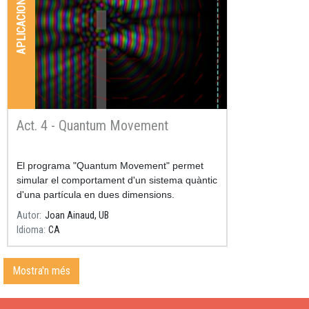
APLICACIONS
Act. 4 - Quantum Movement
Resum
El programa "Quantum Movement" permet
simular el comportament d'un sistema quàntic
d'una partícula en dues dimensions.
Autor
Joan Ainaud, UB
Idioma
CA
Mostra'n més