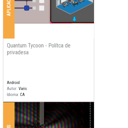
APLICACIONS
Quantum Tycoon - Polítca de
privadesa
Resum
Android
Autor
Varis
Idioma
CA