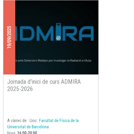
Radiació a l’Aula), una iniciativa que apropa la
física de partícules i la radioactivitat a la
secundària.
19/09/2025
Jornada d'inici de curs ADMIRA
2025-2026
A càrrec de
Lloc
Facultat de Física de la
Universitat de Barcelona
Hora
16:00
20:00