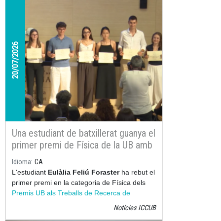
20/07/2026
Una estudiant de batxillerat guanya el
primer premi de Física de la UB amb
un treball sobre el moviment
Idioma
CA
microscòpic
L'estudiant
Eulàlia Feliú Foraster
ha rebut el
primer premi en la categoria de Física dels
Premis UB als Treballs de Recerca de
Batxillerat 2026
gràcies al seu treball
Atrapat
Notícies ICCUB
en xarop: la paradoxa del moviment