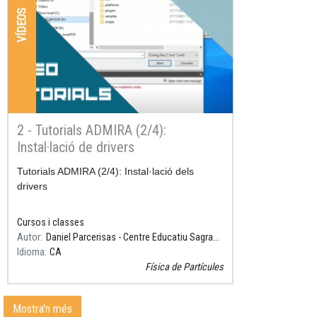
VÍDEOS
2 - Tutorials ADMIRA (2/4):
Instal·lació de drivers
Resum
Tutorials ADMIRA (2/4): Instal·lació dels
drivers
Cursos i classes
Autor
Daniel Parcerisas - Centre Educatiu Sagrada Família, Gavà
Idioma
CA
Física de Partícules
Mostra'n més