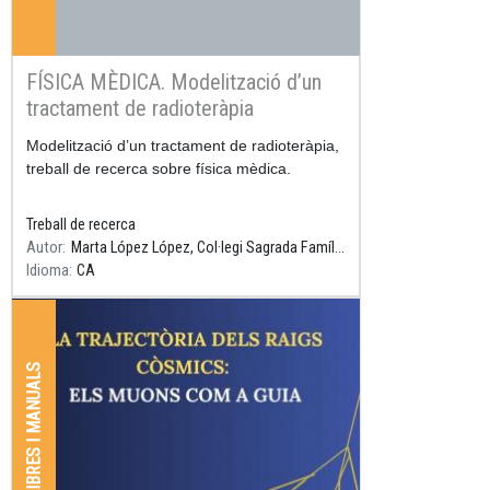
FÍSICA MÈDICA. Modelització d’un
tractament de radioteràpia
Resum
Modelització d’un tractament de radioteràpia,
treball de recerca sobre física mèdica.
Treball de recerca
Autor
Marta López López, Col·legi Sagrada Família Gavà, Tutor: Daniel Parcerisas
Idioma
CA
LLIBRES I MANUALS