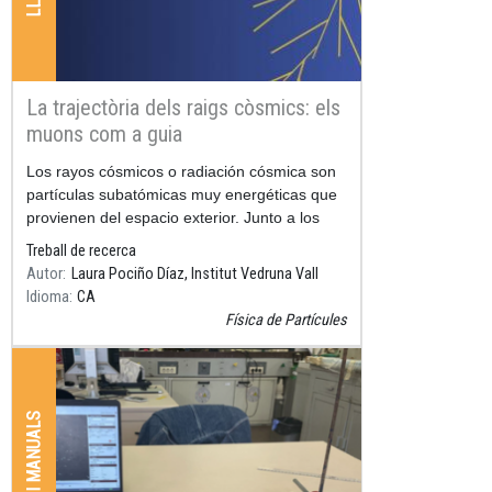
La trajectòria dels raigs còsmics: els
muons com a guia
Resum
Los rayos cósmicos o radiación cósmica son
partículas subatómicas muy energéticas que
provienen del espacio exterior. Junto a los
aceleradores de
Treball de recerca
Autor
Laura Pociño Díaz, Institut Vedruna Vall
Idioma
CA
Física de Partícules
LLIBRES I MANUALS