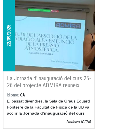
microscòpic
.
22/09/2025
La Jornada d’inauguració del curs 25-
26 del projecte ADMIRA reuneix
universitat i secundària per impulsar
Idioma
CA
la recerca i l’aprenentatge actiu
El passat divendres, la Sala de Graus Eduard
Fontserè de la Facultat de Física de la UB va
acollir la
Jornada d’inauguració del curs
2025-2026
del
projecte ADMIRA
(Activitats
Notícies ICCUB
amb Detectors Medipix per Investigar la