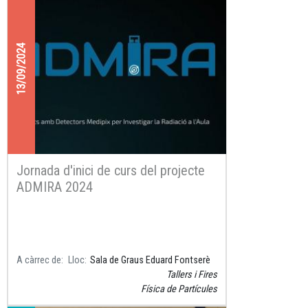
13/09/2024
Jornada d'inici de curs del projecte
ADMIRA 2024
A càrrec de
Lloc
Sala de Graus Eduard Fontserè
Tallers i Fires
Física de Partícules