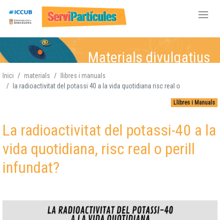
Vés
Materials divulgatius
al
contingut
Inici
materials
llibres i manuals
la radioactivitat del potassi 40 a la vida quotidiana risc real o
Física de Partícules
Física de Partícules,
Física de Partícules,
Física de Partícules,
,
Llibres i Manuals
Atòmica i Nuclear,
Atòmica i Nuclear
Atòmica i
Atòmica i Nuclear,
,
Gravitació, Cosmologia
Gravitació, Cosmologia
Nuclear,
Gravitació,
Gravitació
Cosmologia
,
La radioactivitat del potassi-40 a la
Cosmologia
vida quotidiana, risc real o perill
infundat?