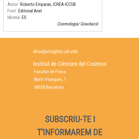
escoltarem la seva
Autor
Roberto Emparan, ICREA-ICCUB
Font
Editorial Ariel
Idioma
ES
Cosmologia
Gravitació
divulgacio@icc.ub.edu
Institut de Ciències del Cosmos
Facultat de Física
Martí i Franquès, 1
08028 Barcelona
SUBSCRIU-TE I
T'INFORMAREM DE