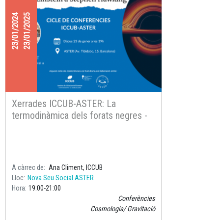
23/01/2024
23/01/2025
Xerrades ICCUB-ASTER: La
termodinàmica dels forats negres -
D'Albert Einstein a Stephen Hawking
A càrrec de
Ana Climent, ICCUB
Lloc
Nova Seu Social ASTER
Hora
19:00
21:00
Conferències
Cosmologia
Gravitació