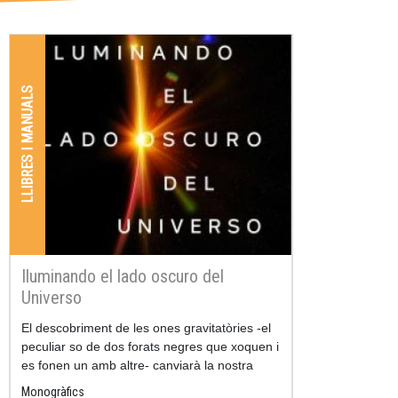
LLIBRES I MANUALS
Iluminando el lado oscuro del
Universo
Resum
El descobriment de les ones gravitatòries -el
peculiar so de dos forats negres que xoquen i
es fonen un amb altre- canviarà la nostra
manera d'imaginar l'univers: a partir d'ara
Monogràfics