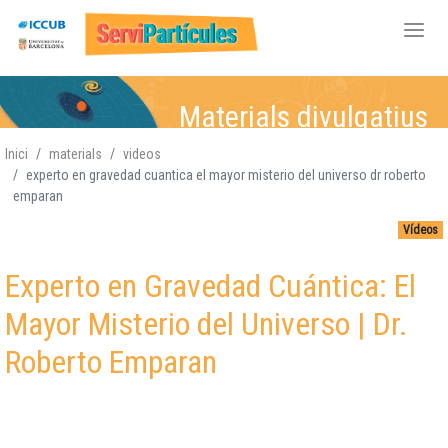
Vés
Materials divulgatius
al
contingut
Inici
materials
videos
experto en gravedad cuantica el mayor misterio del universo dr roberto
Física de Partícules
Física de Partícules,
Física de Partícules,
Física de Partícules,
,
emparan
Atòmica i Nuclear,
Atòmica i Nuclear
Atòmica i
Atòmica i Nuclear,
,
Vídeos
Gravitació, Cosmologia
Gravitació, Cosmologia
Nuclear,
Gravitació,
Gravitació
Cosmologia
,
Experto en Gravedad Cuántica: El
Cosmologia
Mayor Misterio del Universo | Dr.
Roberto Emparan