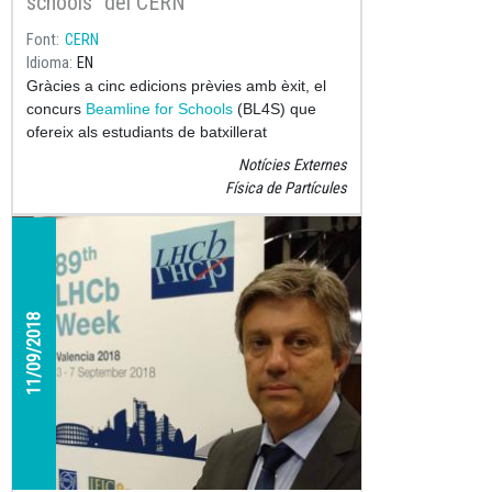
schools" del CERN
Font
CERN
Idioma
EN
Gràcies a cinc edicions prèvies amb èxit, el
concurs
Beamline for Schools
(BL4S) que
ofereix als estudiants de batxillerat
l'oportunitat de realitzar un experiment real en
Notícies Externes
un laboratori d'investigació real s'ha convertit
Física de Partícules
en un concurs científic molt popular que fins
ara ha motivat a gairebé 10,000 estudiants a
aprendre sobre física de partícules.
11/09/2018