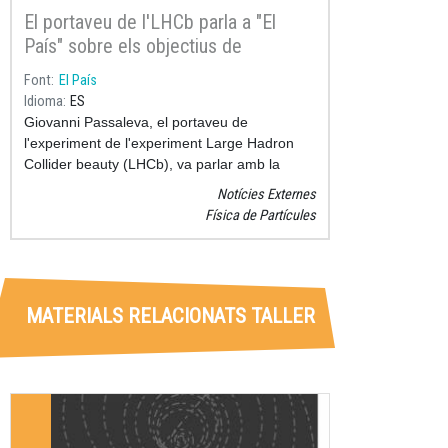
El portaveu de l'LHCb parla a "El
País" sobre els objectius de
l'experiment
Font
El País
Idioma
ES
Giovanni Passaleva, el portaveu de
l'experiment de l'experiment Large Hadron
Collider beauty (LHCb), va parlar amb la
revista El País sobre la rellevància, les últimes
Notícies Externes
troballes i els objectius d'aquesta investigació
Física de Partícules
prometedora.
MATERIALS RELACIONATS TALLER