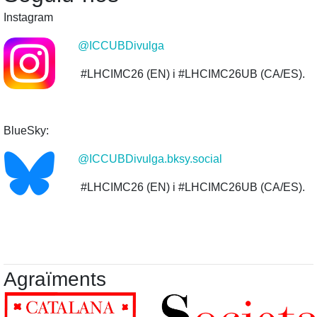
Instagram
@ICCUBDivulga
#LHCIMC26 (EN) i #LHCIMC26UB (CA/ES).
BlueSky:
@ICCUBDivulga.bksy.social
#LHCIMC26 (EN) i #LHCIMC26UB (CA/ES).
Agraïments