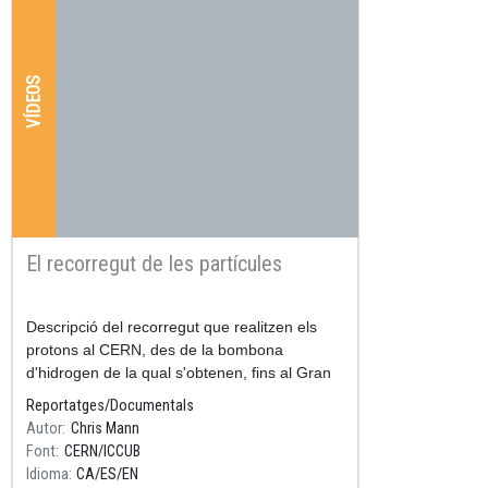
VÍDEOS
El recorregut de les partícules
Resum
Descripció del recorregut que realitzen els
protons al CERN, des de la bombona
d'hidrogen de la qual s'obtenen, fins al Gran
Accelerador d'Hadrons (LHC), passant per
Reportatges/Documentals
diversos acceleradors intermitj
Autor
Chris Mann
Font
CERN/ICCUB
Idioma
CA
ES
EN