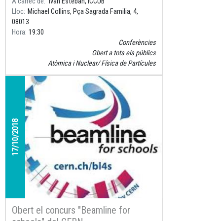
A càrrec de
Ivan Esteban, ICCUB
amb el nostre cos.
Lloc
Michael Collins, Pça Sagrada Familia, 4,
08013
Hora
19:30
Conferències
Obert a tots els públics
Atòmica i Nuclear
Física de Partícules
17/10/2018
Obert el concurs "Beamline for