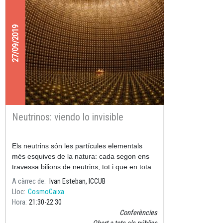
27/09/2019
Neutrinos: viendo lo invisible
Els neutrins són les partícules elementals
més esquives de la natura: cada segon ens
travessa bilions de neutrins, tot i que en tota
la nostra vida només un d'ells interactuarà
A càrrec de
Ivan Esteban, ICCUB
amb el nostre cos.
Lloc
CosmoCaixa
Hora
21:30
22:30
Conferències