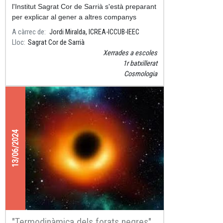
l'Institut Sagrat Cor de Sarrià s'està preparant
per explicar al gener a altres companys
l'exposició de l'ICCUB "
A càrrec de
Jordi Miralda, ICREA-ICCUB-IEEC
Lloc
Sagrat Cor de Sarrià
Xerrades a escoles
1r batxillerat
Cosmologia
13/06/2024
"Termodinàmica dels forats negres"