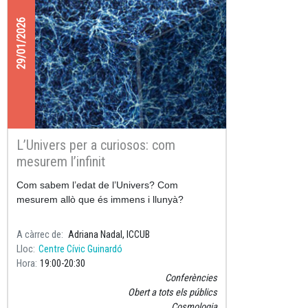
29/01/2026
L’Univers per a curiosos: com
mesurem l’infinit
Com sabem l’edat de l’Univers? Com
mesurem allò que és immens i llunyà?
A càrrec de
Adriana Nadal, ICCUB
Lloc
Centre Cívic Guinardó
Hora
19:00
20:30
Conferències
Obert a tots els públics
Cosmologia