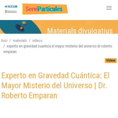
Vés
Materials divulgatius
al
contingut
Inici
materials
videos
experto en gravedad cuantica el mayor misterio del universo dr roberto
Física de Partícules
Física de Partícules,
Física de Partícules,
Física de Partícules,
,
emparan
Atòmica i Nuclear,
Atòmica i Nuclear
Atòmica i
Atòmica i Nuclear,
,
Vídeos
Gravitació, Cosmologia
Gravitació, Cosmologia
Nuclear,
Gravitació,
Gravitació
Cosmologia
,
Experto en Gravedad Cuántica: El
Cosmologia
Mayor Misterio del Universo | Dr.
Roberto Emparan