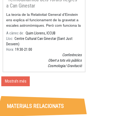
a Can Ginestar
La teoria de la Relativitat General d'Einstein
ens explica el funcionament de la gravetat a
escales astronòmiques. Però com funciona la
gravetat a escales microscòpiques?
A càrrec de
Quim Llorens, ICCUB
Lloc
Centre Cultural Can Ginestar (Sant Just
Desvern)
Hora
19:30
21:00
Conferències
Obert a tots els públics
Cosmologia
Gravitació
Mostra'n més
MATERIALS RELACIONATS