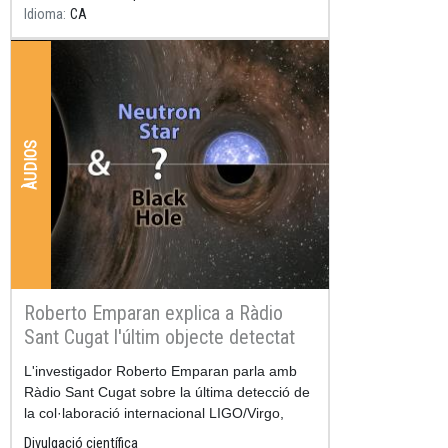
Idioma
CA
ÀUDIOS
Roberto Emparan explica a Ràdio
Sant Cugat l'últim objecte detectat
per LIGO/Virgo
Resum
L'investigador Roberto Emparan parla amb
Ràdio Sant Cugat sobre la última detecció de
la col·laboració internacional LIGO/Virgo,
publicat a finals del mes de juny.
Divulgació científica