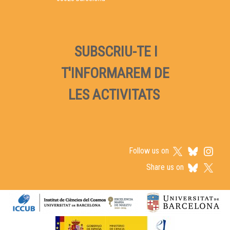
SUBSCRIU-TE I
T'INFORMAREM DE
LES ACTIVITATS
Follow us on
Share us on
Logos footer