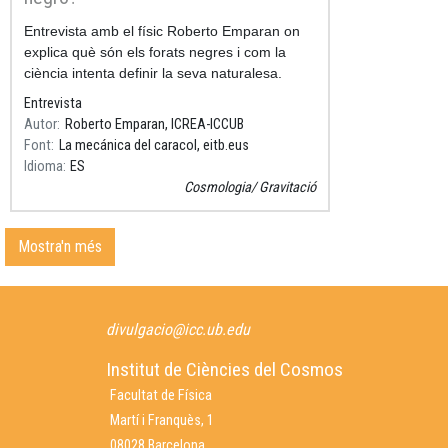
Resum
Entrevista amb el físic Roberto Emparan on
explica què són els forats negres i com la
ciència intenta definir la seva naturalesa.
Entrevista
Autor
Roberto Emparan, ICREA-ICCUB
Font
La mecánica del caracol, eitb.eus
Idioma
ES
Cosmologia
Gravitació
Mostra'n més
divulgacio@icc.ub.edu
Institut de Ciències del Cosmos
Facultat de Física
Martí i Franquès, 1
08028 Barcelona