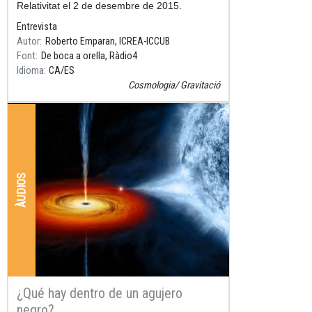
Relativitat el 2 de desembre de 2015.
Entrevista
3a hora del programa, minut 3
Autor
Roberto Emparan, ICREA-ICCUB
Font
De boca a orella, Ràdio4
Idioma
CA
ES
Cosmologia
Gravitació
ÀUDIOS
¿Qué hay dentro de un agujero
negro?