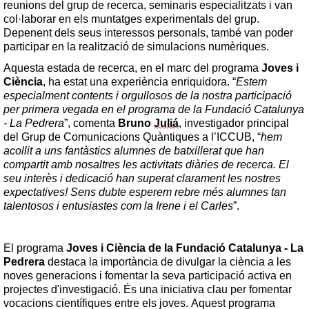
reunions del grup de recerca, seminaris especialitzats i van 
col·laborar en els muntatges experimentals del grup. 
Depenent dels seus interessos personals, també van poder 
participar en la realització de simulacions numèriques. 
Aquesta estada de recerca, en el marc del programa 
Joves i 
Ciència
, ha estat una experiència enriquidora. “
Estem 
especialment contents i orgullosos de la nostra participació 
per primera vegada en el programa de la Fundació Catalunya 
- La Pedrera
”, comenta 
Bruno 
Juliá
, investigador principal 
del Grup de Comunicacions Quàntiques a l’ICCUB, “
hem 
acollit a uns fantàstics alumnes de batxillerat que han 
compartit amb nosaltres les activitats diàries de recerca. El 
seu interès i dedicació han superat clarament les nostres 
expectatives! Sens dubte esperem rebre més alumnes tan 
talentosos i entusiastes com la Irene i el Carles
”. 
El programa 
Joves i Ciència de la Fundació Catalunya - La 
Pedrera
 destaca la importància de divulgar la ciència a les 
noves generacions i fomentar la seva participació activa en 
projectes d'investigació. És una iniciativa clau per fomentar 
vocacions científiques entre els joves. Aquest programa 