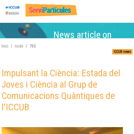
Skip
News article on
to
main
Inici
node
765
content
ICCUB news
Particle Physics
Particle Physics,
Particle Physics,
Particle Physics,
,
Atomic-Nuclear,
Atomic-Nuclear
Atomic-Nuclear,
Atomic-Nuclear,
,
Impulsant la Ciència: Estada del
Gravitation, Cosmology
Gravitation, Cosmology
Gravitation
Gravitation,
, Cosmology
Cosmology
Joves i Ciència al Grup de
Comunicacions Quàntiques de
l'ICCUB