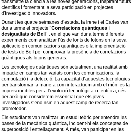
transmetre la ciència a les noves generacions, inspirant futurs 
científics i fomentant la seva participació en projectes 
d'investigació innovadors.
Durant les quatre setmanes d’estada, la Irene i el Carles van 
dur a terme el projecte "
Correlacions quàntiques i 
desigualtats de Bell
" , en el que van dur a terme diferents 
experiments com analitzar l’ús de fonts de fotons en la seva 
aplicació en comunicacions quàntiques o la implementació 
de tests de Bell per comprovar la presència de correlacions 
quàntiques als fotons generats. 
Les tecnologies quàntiques són actualment una realitat amb 
impacte en camps tan variats com les comunicacions, la 
computació i la detecció. La capacitat d’aquestes tecnologies 
per transformar la manera com interactuem amb el món les fa 
imprescindibles per a l’evolució tecnològica i científica, i és 
per això que considerem essencial que els joves 
investigadors s’endinsin en aquest camp de recerca tan 
prometedor.
Els estudiants van realitzar un estudi teòric per entendre les 
bases de la mecànica quàntica, incloent-hi els conceptes de 
superposició i entrellaçament. A més, van participar en les 