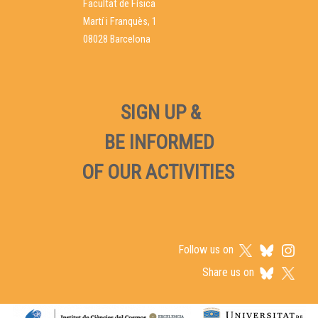
Facultat de Física
Martí i Franquès, 1
08028 Barcelona
SIGN UP &
BE INFORMED
OF OUR ACTIVITIES
Follow us on
Share us on
Logos footer