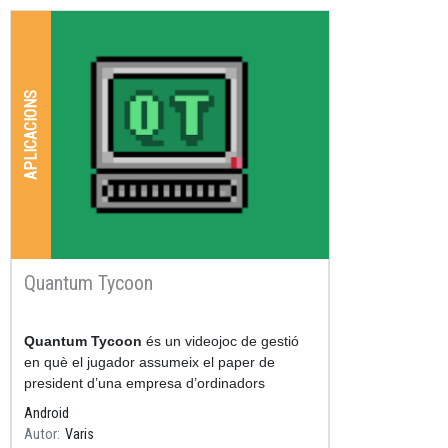
APLICACIONS
Quantum Tycoon
Resum
Quantum Tycoon
és un videojoc de gestió
en què el jugador assumeix el paper de
president d’una empresa d’ordinadors
quàntics i ha de fer créixer el seu negoci dins
Android
el mercat de la
Autor
Varis