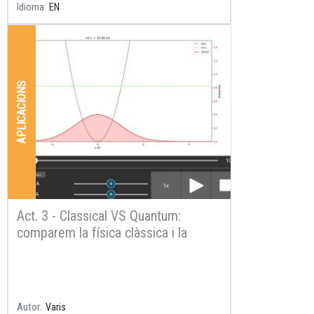
Idioma
EN
APLICACIONS
Act. 3 - Classical VS Quantum:
comparem la física clàssica i la
quàntica
Resum
Autor
Varis