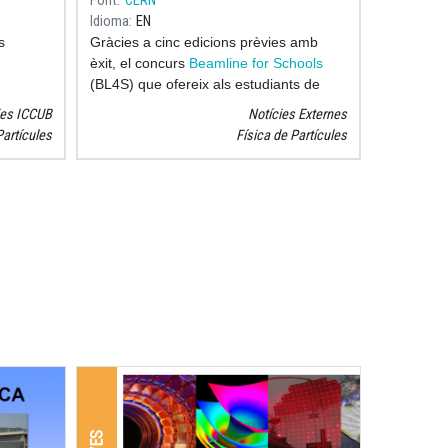
Font
CERN
Idioma
EN
s
Gràcies a cinc edicions prèvies amb
èxit, el concurs
Beamline for Schools
(BL4S) que ofereix als estudiants de
 sota el
batxillerat l'oportunitat de realitzar un
ies ICCUB
Notícies Externes
ules
. El
experiment real en un laboratori
Partícules
Física de Partícules
d'investigació real s'ha convertit en un
 22 al
concurs científic molt popular que fins
ara ha motivat a gairebé 10,000
estudiants a aprendre sobre física de
partícules.