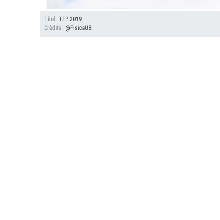
Títol
TFP 2019
Crèdits
@FisicaUB