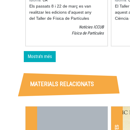
Idioma
CA
Idioma
Els passats 8 i 22 de març es van
El Talle
realitzar les edicions d'aquest any
aquest a
del Taller de Física de Partícules
Ciència 
organitzades per l'Institut de Ciències
del 7 a 
Notícies ICCUB
del Cosmos de la Universitat de
Biennal 
Física de Partícules
Barcelona, on van assistir 186
activita
estudiants de tot Catalunya. Els
repartid
participants van abandonar els seus
ciutat i 
centres per un dia per submergir-se en
del cone
Mostra'n més
el fascinant camp de la física de
a Barcel
partícules.
amb la c
MATERIALS RELACIONATS