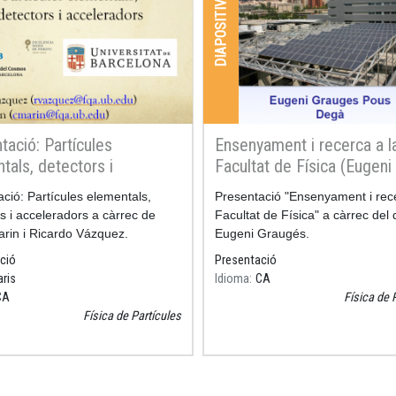
DIAPOSITIVES
tació: Partícules
Ensenyament i recerca a l
tals, detectors i
Facultat de Física (Eugeni
radors (Carla Marin i
Graugés)
ció: Partícules elementals,
Resum
Presentació "Ensenyament i rece
o Vázquez)
s i acceleradors a càrrec de
Facultat de Física" a càrrec del
arin i Ricardo Vázquez.
Eugeni Graugés.
ció
Presentació
aris
Idioma
CA
CA
Física de 
Física de Partícules