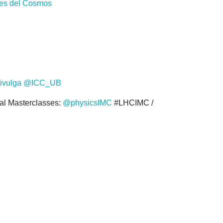
cies del Cosmos
vulga
@ICC_UB
nal Masterclasses:
@physicsIMC
#LHCIMC /