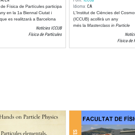
CA
EN
Font
ICCUB
r de Física de Partícules participa
Idioma
CA
ny en la 1a Biennal Ciutat i
L'Institut de Ciències del Cosmo
que es realitzarà a Barcelona
(ICCUB) acollirà un any
l’11 de febrer. La
més la
Masterclass in Particle
Notícies ICCUB
organitza durant cinc dies 70
Physics
que es celebra a l'ICCUB
Física de Partícules
Notíc
ts de divulgació gratuïtes
nom
Taller de Física de Partíc
Física de 
es en els 10 districtes de la
període d'inscripció per les dues
té com objectiu facilitar la difusió
edicions d'aquest any s'obre
del
ixement científic que es genera
29 de gener
.
ona i estrènyer el seu vincle
iutadania.