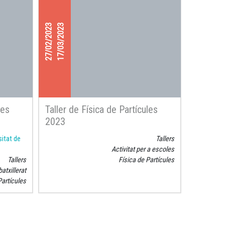
27/02/2023
17/03/2023
les
Taller de Física de Partícules
2023
sitat de
Tallers
Activitat per a escoles
Tallers
Física de Partícules
atxillerat
Partícules