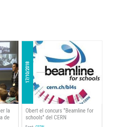
17/10/2018
er la
Obert el concurs "Beamline for
ca de
schools" del CERN