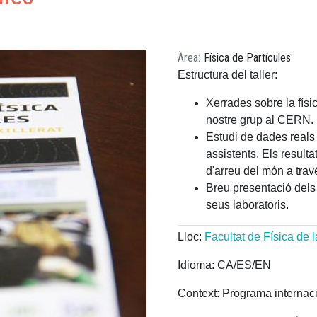
Àrea
Física de Partícules
Estructura del taller:
Xerrades sobre la físi
nostre grup al CERN.
Estudi de dades reals 
assistents. Els result
d'arreu del món a tra
Breu presentació dels 
seus laboratoris.
Lloc:
Facultat de Física de 
Idioma: CA/ES/EN
Context: Programa internac