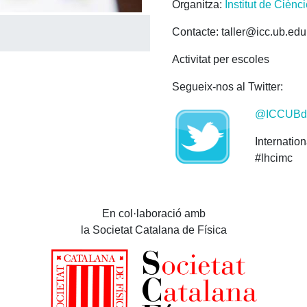
Organitza:
Institut de Cièn
Contacte: taller@icc.ub.edu
Activitat per escoles
Segueix-nos al Twitter:
@ICCUBdi
Internatio
#lhcimc
En col·laboració amb
la Societat Catalana de Física