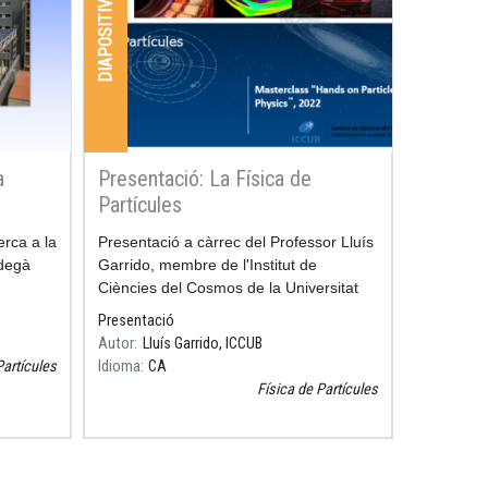
DIAPOSITIVES
a
Presentació: La Física de
Partícules
rca a la
Resum
Presentació a càrrec del Professor Lluís
 degà
Garrido, membre de l'Institut de
Ciències del Cosmos de la Universitat
de Barcelona en el Taller de Física de
Presentació
Partícules de l'edició 2022.
Autor
Lluís Garrido, ICCUB
Partícules
Idioma
CA
Física de Partícules