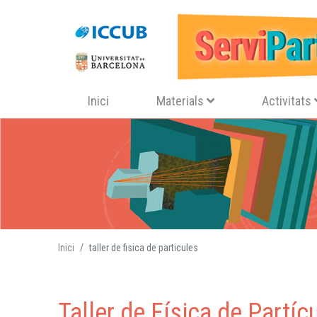
Navegació principal
Inici
Materials
Activitats
Inici
taller de fisica de particules
Taller de Física de Partíc