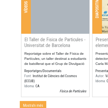
DIAPOSITIVES
VÍDEOS
El Taller de Fisica de Particules -
Presen
Universitat de Barcelona
elemen
accele
Resum
Reportatge sobre el Taller de Física de
Resum
Presenta
Ricard
Partícules, un taller destinat a estudiants
detector
de batxillerat que el Grup de Divulgació
Carla M
de Física de Partícules de la UB
Reportatges/Documentals
Presenta
organitza anualment a la Facultat de Fí
Font
Institut de Ciències del Cosmos
Autor
V
(ICCUB)
Idioma
Idioma
CA
Física de Partícules
Mostra'n més