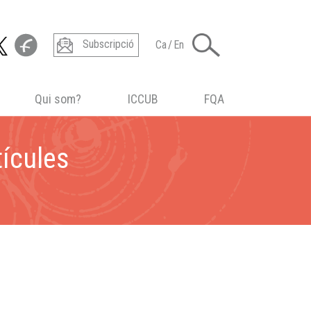
Subscripció
Ca
/
En
Qui som?
ICCUB
FQA
tícules