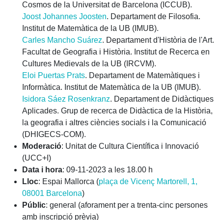
Cosmos de la Universitat de Barcelona (ICCUB).
Joost Johannes Joosten
. Departament de Filosofia.
Institut de Matemàtica de la UB (IMUB).
Carles Mancho Suárez
. Departament d'Història de l'Art.
Facultat de Geografia i Història. Institut de Recerca en
Cultures Medievals de la UB (IRCVM).
Eloi Puertas Prats
. Departament de Matemàtiques i
Informàtica. Institut de Matemàtica de la UB (IMUB).
Isidora Sáez Rosenkranz
. Departament de Didàctiques
Aplicades. Grup de recerca de Didàctica de la Història,
la geografia i altres ciències socials i la Comunicació
(DHIGECS-COM).
Moderació
: Unitat de Cultura Científica i Innovació
(UCC+I)
Data i hora
: 09-11-2023 a les 18.00 h
Lloc
: Espai Mallorca (
plaça de Vicenç Martorell, 1,
08001 Barcelona
)
Públic
: general (aforament per a trenta-cinc persones
amb inscripció prèvia)