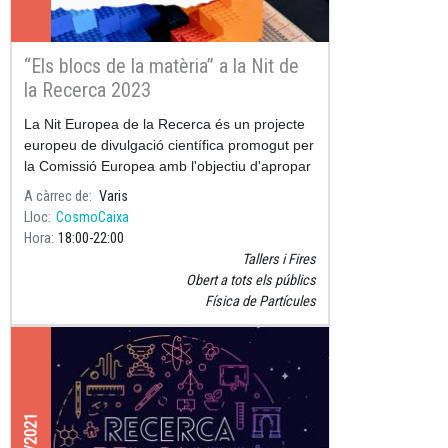
“Els blocs de la matèria” a la Nit de
la Recerca 2023
La Nit Europea de la Recerca és un projecte
europeu de divulgació científica promogut per
la Comissió Europea amb l'objectiu d'apropar
la recerca, la innovació i els seus
A càrrec de
Varis
protagonistes, els científ
Lloc
CosmoCaixa
Hora
18:00
22:00
Tallers i Fires
Obert a tots els públics
Física de Partícules