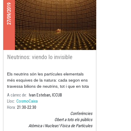
27/09/2019
Neutrinos: viendo lo invisible
Els neutrins són les partícules elementals
més esquives de la natura: cada segon ens
travessa bilions de neutrins, tot i que en tota
la nostra vida només un d'ells interactuarà
A càrrec de
Ivan Esteban, ICCUB
amb el nostre cos.
Lloc
CosmoCaixa
Hora
21:30
22:30
Conferències
Obert a tots els públics
Atòmica i Nuclear
Física de Partícules