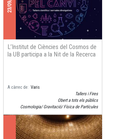
23/09/2021
L’Institut de Ciències del Cosmos de
la UB participa a la Nit de la Recerca
2021
A càrrec de
Varis
Tallers i Fires
Obert a tots els públics
Cosmologia
Gravitació
Física de Partícules