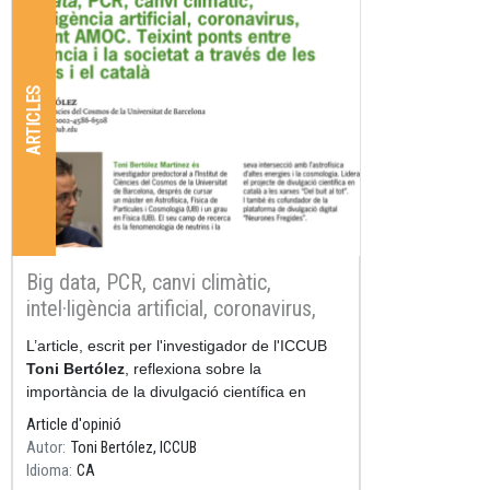
ARTICLES
Big data, PCR, canvi climàtic,
intel·ligència artificial, coronavirus,
corrent AMOC. Teixint ponts entre la
Resum
L’article, escrit per l'investigador de l'ICCUB
ciència i la societat a través de les
Toni Bertólez
, reflexiona sobre la
xarxes i el català
importància de la divulgació científica en
català a les xarxes socials, especialment
Article d'opinió
entre el jov
Autor
Toni Bertólez, ICCUB
Idioma
CA