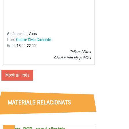
A càrrec de
Varis
Lloc
Centre Cívic Guinardó
Hora
18:00
22:00
Tallers i Fires
Obert a tots els públics
Mostra'n més
MATERIALS RELACIONATS