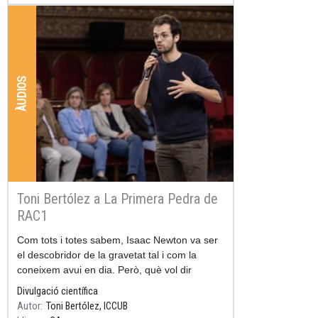
ÀUDIOS
Toni Bertólez a La Primera Pedra de
RAC1
Resum
Com tots i totes sabem, Isaac Newton va ser
el descobridor de la gravetat tal i com la
coneixem avui en dia. Però, què vol dir
exactament “descobrir la gravetat”?
Divulgació científica
Autor
Toni Bertólez, ICCUB