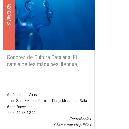
31/05/2025
Congrés de Cultura Catalana: El
català de les màquines: llengua,
cultura i intel·ligència artificial
A càrrec de
Varis
Lloc
Sant Feliu de Guíxols. Plaça Monestir - Sala
Abat Panyellles
Hora
10:45
12:00
Conferències
Obert a tots els públics