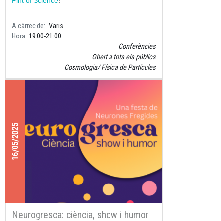
Pint of Science
!
A càrrec de
Varis
Hora
19:00
21:00
Conferències
Obert a tots els públics
Cosmologia
Física de Partícules
16/05/2025
Neurogresca: ciència, show i humor