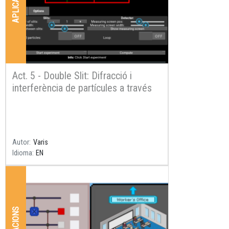
Act. 5 - Double Slit: Difracció i
interferència de partícules a través
d'escletxes
Resum
Autor
Varis
Idioma
EN