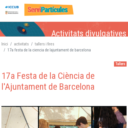
Vés
Activitats divulgatives
al
contingut
Inici
activitats
tallers i fires
17a festa de la ciencia de lajuntament de barcelona
Física de Partícules
Física de Partícules,
Física de Partícules,
Física de Partícules,
,
Atòmica i Nuclear,
Atòmica i Nuclear
Atòmica i
Atòmica i Nuclear,
,
Tallers
Gravitació, Cosmologia
Gravitació, Cosmologia
Nuclear,
Gravitació,
Gravitació
Cosmologia
,
17a Festa de la Ciència de
Cosmologia
l'Ajuntament de Barcelona