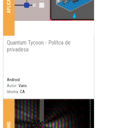
APLICACIONS
Quantum Tycoon - Polítca de
privadesa
Resum
Android
Autor
Varis
Idioma
CA