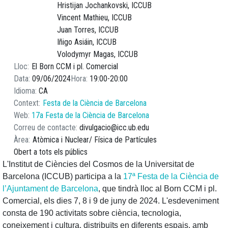
Hristijan Jochankovski, ICCUB
Vincent Mathieu, ICCUB
Juan Torres, ICCUB
Iñigo Asiáin, ICCUB
Volodymyr Magas, ICCUB
Lloc
El Born CCM i pl. Comercial
Data
09/06/2024
Hora
19:00
20:00
Idioma
CA
Context
Festa de la Ciència de Barcelona
Web
17a Festa de la Ciència de Barcelona
Correu de contacte
divulgacio@icc.ub.edu
Àrea
Atòmica i Nuclear
Física de Partícules
Obert a tots els públics
L'Institut de Ciències del Cosmos de la Universitat de
Barcelona (ICCUB) participa a la
17ª Festa de la Ciència de
l’Ajuntament de Barcelona
, que tindrà lloc al Born CCM i pl.
Comercial, els dies 7, 8 i 9 de juny de 2024. L'esdeveniment
consta de 190 activitats sobre ciència, tecnologia,
coneixement i cultura, distribuïts en diferents espais, amb