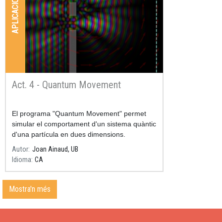
APLICACIONS
Act. 4 - Quantum Movement
Resum
El programa "Quantum Movement" permet
simular el comportament d'un sistema quàntic
d'una partícula en dues dimensions.
Autor
Joan Ainaud, UB
Idioma
CA
Mostra'n més