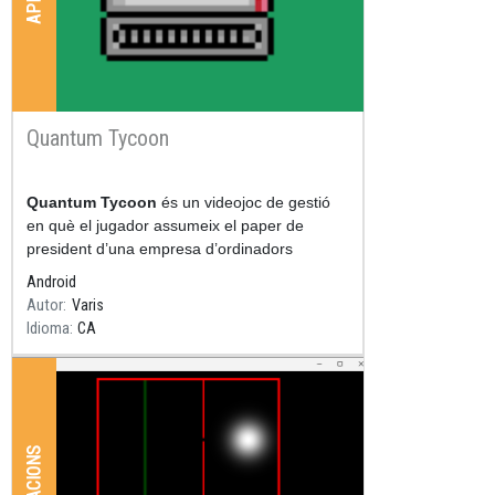
Quantum Tycoon
Resum
Quantum Tycoon
és un videojoc de gestió
en què el jugador assumeix el paper de
president d’una empresa d’ordinadors
quàntics i ha de fer créixer el seu negoci dins
Android
el mercat de la
Autor
Varis
Idioma
CA
APLICACIONS