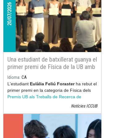
20/07/2026
Una estudiant de batxillerat guanya el
primer premi de Física de la UB amb
un treball sobre el moviment
Idioma
CA
microscòpic
L'estudiant
Eulàlia Feliú Foraster
ha rebut el
primer premi en la categoria de Física dels
Premis UB als Treballs de Recerca de
Batxillerat 2026
gràcies al seu treball
Atrapat
Notícies ICCUB
en xarop: la paradoxa del moviment
microscòpic
.