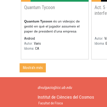
Quantum Tycoon
Act. 5 
interf
través
Resum
Quantum Tycoon
és un videojoc de
Resum
gestió en què el jugador assumeix el
paper de president d’una empresa
d’ordinadors quàntics i ha de fer créixer
Android
Autor
V
el seu negoci dins el mercat de la
Autor
Varis
Idioma
Idioma
CA
Mostra'n més
divulgacio@icc.ub.edu
Institut de Ciències del Cosmos
Facultat de Física