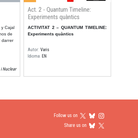
Act. 2 - Quantum Timeline:
Experiments quàntics
fusió
 y Cajal
Resum
ACTIVITAT 2 – QUANTUM TIMELINE:
smos de
Experiments quàntics
 darrer
a de
Autor
Varis
onal
Idioma
EN
i Nuclear
Follow us on
Share us on