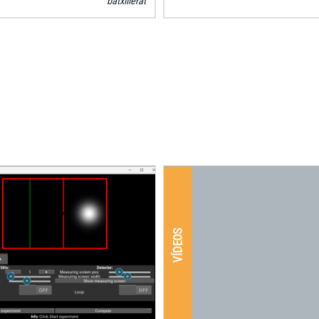
batxillerat
VÍDEOS