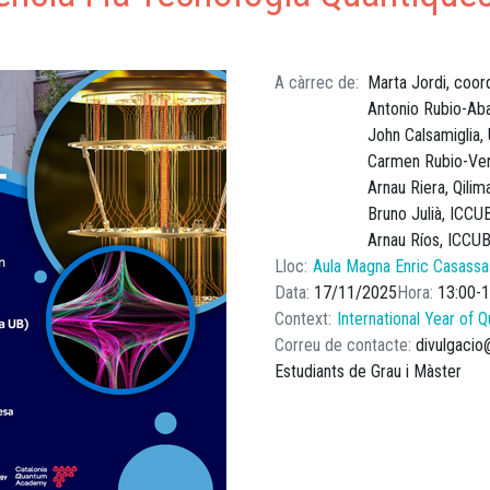
A càrrec de
Marta Jordi, coord
Antonio Rubio-Ab
John Calsamiglia,
Carmen Rubio-Ver
Arnau Riera, Qilim
Bruno Julià, ICCU
Arnau Ríos, ICCU
Lloc
Aula Magna Enric Casassas
Data
17/11/2025
Hora
13:00
1
Context
International Year of
Correu de contacte
divulgacio
Estudiants de Grau i Màster