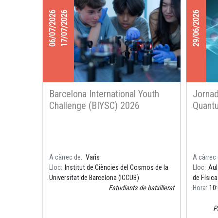
06/07/2026
17/07/2026
29/06/2026
Barcelona International Youth
Jornad
Challenge (BIYSC) 2026
Quant
A càrrec de
Varis
A càrrec
Lloc
Institut de Ciències del Cosmos de la
Lloc
Aul
Universitat de Barcelona (ICCUB)
de Física
Estudiants de batxillerat
Hora
10
P