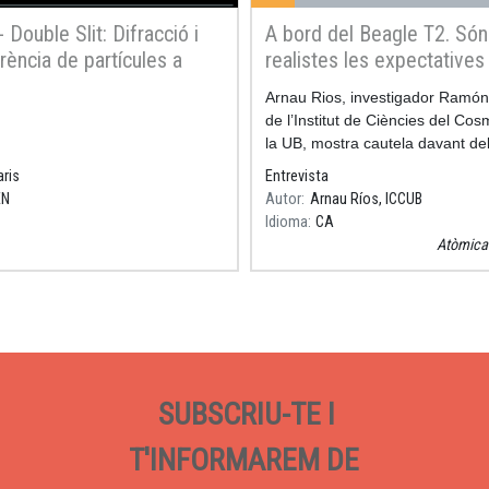
- Double Slit: Difracció i
A bord del Beagle T2. Són
erència de partícules a
realistes les expectatives
 d'escletxes
creades amb l’energia de 
Resum
Arnau Rios, investigador Ramón
nuclear?
de l’Institut de Ciències del Co
la UB, mostra cautela davant del
experiment realitzat amb energi
aris
Entrevista
fusió nuclear al Laboratori Naci
EN
Autor
Arnau Ríos, ICCUB
Lawre
Idioma
CA
Atòmica 
SUBSCRIU-TE I
T'INFORMAREM DE