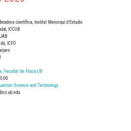
inadora científica, Institut Menorquí d’Estudis
adal, ICCUB
 UAB
dú, ICFO
anjaro
B
B
, Facultat de Física UB
5:00
 Quantum Science and Technology
@icc.ub.edu