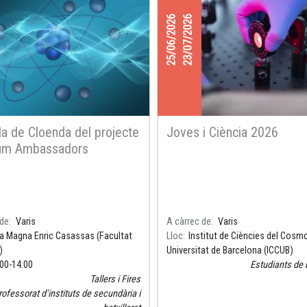
25/06/2026
23/07/2026
a de Cloenda del projecte
Joves i Ciència 2026
um Ambassadors
 de
Varis
A càrrec de
Varis
a Magna Enric Casassas (Facultat
Lloc
Institut de Ciències del Cosmo
)
Universitat de Barcelona (ICCUB)
:00
14:00
Estudiants de b
Tallers i Fires
rofessorat d'instituts de secundària i