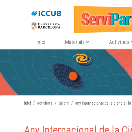
Navegació principal
Inici
Materials
Activitats
Inici
activitats
tallers
any internacional de la ciencia i 
Any Internacional de la C