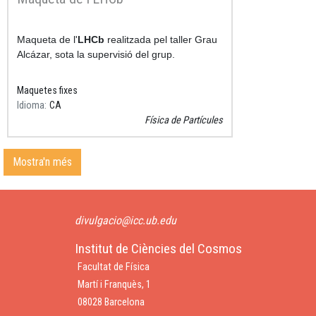
Resum
Maqueta de l'
LHCb
realitzada pel taller Grau
Alcázar, sota la supervisió del grup.
Maquetes fixes
Idioma
CA
Física de Partícules
Mostra'n més
divulgacio@icc.ub.edu
Institut de Ciències del Cosmos
Facultat de Física
Martí i Franquès, 1
08028 Barcelona