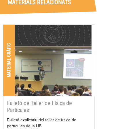
MATERIALS RELACIONATS
MATERIAL GRÀFIC
Fulletó del taller de Física de
Partícules
Resum
Fulletó explicatiu del taller de física de
partícules de la UB