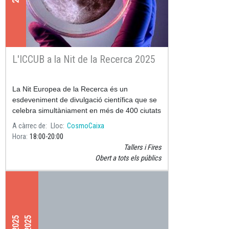
L'ICCUB a la Nit de la Recerca 2025
La Nit Europea de la Recerca és un
esdeveniment de divulgació científica que se
celebra simultàniament en més de 400 ciutats
de 30 països europeus, amb el suport de la
A càrrec de
Lloc
CosmoCaixa
Comissió Europea a través de
Hora
18:00
20:00
Tallers i Fires
Obert a tots els públics