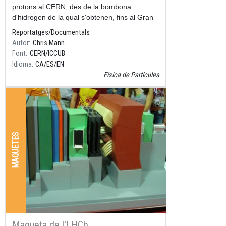
protons al CERN, des de la bombona
d'hidrogen de la qual s'obtenen, fins al Gran
Accelerador d'Hadrons (LHC), passant per
Reportatges/Documentals
diversos acceleradors intermitj
Autor
Chris Mann
Font
CERN/ICCUB
Idioma
CA
ES
EN
Física de Partícules
MAQUETES
Maqueta de l'LHCb