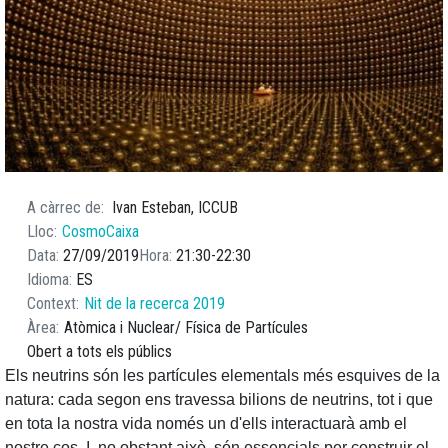
A càrrec de
Ivan Esteban, ICCUB
Lloc
CosmoCaixa
Data
27/09/2019
Hora
21:30
22:30
Idioma
ES
Context
Nit de la recerca 2019
Àrea
Atòmica i Nuclear
Física de Partícules
Obert a tots els públics
Els neutrins són les partícules elementals més esquives de la
natura: cada segon ens travessa bilions de neutrins, tot i que
en tota la nostra vida només un d'ells interactuarà amb el
nostre cos. I, no obstant això, són essencials per construir el