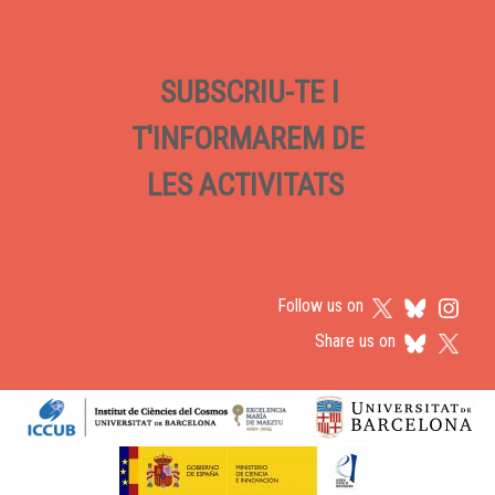
SUBSCRIU-TE I
T'INFORMAREM DE
LES ACTIVITATS
Follow us on
Share us on
Logos footer