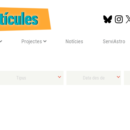
Projectes
Notícies
ServiAstro
Vés
al
contingut
Tipus d'activitat
Selecciona Data final mínima
Sel