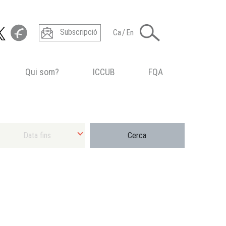
Subscripció
Ca
/
En
Qui som?
ICCUB
FQA
ecciona Data final màxima