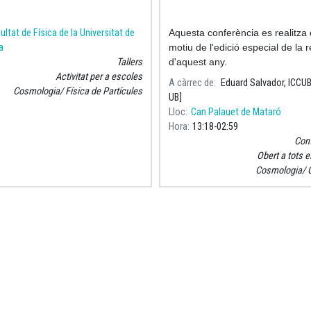
ultat de Física de la Universitat de
Aquesta conferència es realitza
a
motiu de l'edició especial de la r
Tallers
d'aquest any.
Activitat per a escoles
A càrrec de
Eduard Salvador, ICCUB
Cosmologia
Física de Partícules
UB]
Lloc
Can Palauet de Mataró
Hora
13:18
02:59
Con
Obert a tots e
Cosmologia