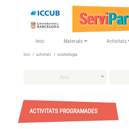
Navegació principal
Inici
Materials
Activitats
Inici
activitats
cosmologia
Selecciona Àrea
Selecciona 
ACTIVITATS PROGRAMADES