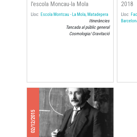
l'escola Moncau-la Mola
2018
Lloc
Escola Montcau - La Mola, Matadepera
Lloc
Fac
Itineràncies
Barcelon
Tancada al públic general
Cosmologia
Gravitació
02/12/2015