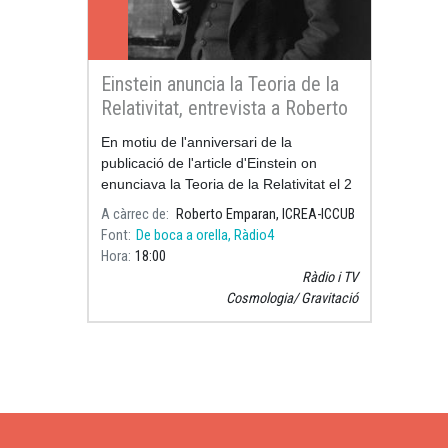
Einstein anuncia la Teoria de la
Relativitat, entrevista a Roberto
Emparan
En motiu de l'anniversari de la
publicació de l'article d'Einstein on
enunciava la Teoria de la Relativitat el 2
de desembre de 2015.
A càrrec de
Roberto Emparan, ICREA-ICCUB
Font
De boca a orella, Ràdio4
3a hora del programa, minut 3
Hora
18:00
Ràdio i TV
Cosmologia
Gravitació
Paginació