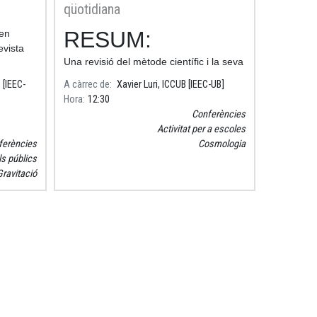
qüotidiana
RESUM:
 en
evista
Una revisió del mètode científic i la seva
aplicació a la vida quotidiana, en
 [IEEC-
A càrrec de
Xavier Luri, ICCUB [IEEC-UB]
particular per descartar mites i
Hora
12:30
pseudociències.
Conferències
Activitat per a escoles
ferències
Cosmologia
ls públics
Gravitació