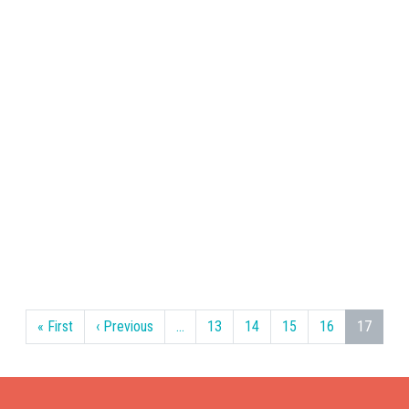
Primera pàgina
Pàgina anterior
« First
‹ Previous
…
13
14
15
16
17