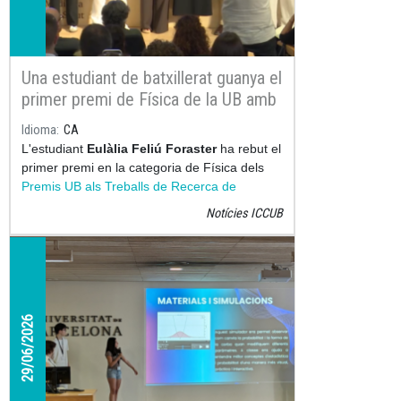
Una estudiant de batxillerat guanya el
primer premi de Física de la UB amb
un treball sobre el moviment
Idioma
CA
microscòpic
L'estudiant
Eulàlia Feliú Foraster
ha rebut el
primer premi en la categoria de Física dels
Premis UB als Treballs de Recerca de
Batxillerat 2026
gràcies al seu treball
Atrapat
Notícies ICCUB
en xarop: la paradoxa del moviment
microscòpic
.
29/06/2026