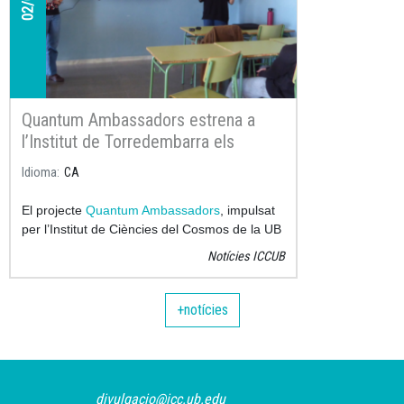
Quantum Ambassadors estrena a
l’Institut de Torredembarra els
materials educatius creats durant
Idioma
CA
l’any
El projecte
Quantum Ambassadors
, impulsat
per l’Institut de Ciències del Cosmos de la UB
(ICCUB) i l’Institut de Nanociència i
Notícies ICCUB
Nanotecnologia de la UB (IN2UB), ha fet la
primera visita a un dels centres participants
per implementar a l’aula els materials
+notícies
educatius desenvolupats al llarg de tot el
curs.
divulgacio@icc.ub.edu