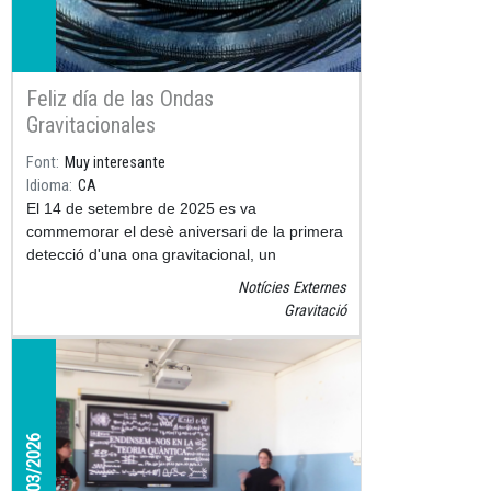
Feliz día de las Ondas
Gravitacionales
Font
Muy interesante
Idioma
CA
El 14 de setembre de 2025 es va
commemorar el desè aniversari de la primera
detecció d'una ona gravitacional, un
esdeveniment històric que va confirmar
Notícies Externes
experimentalment una predicció clau
Gravitació
d’Einstein i va obrir una nova finestra per
estudiar l’Univers.
L'investigador ICCUB-IEEC Pablo Barneo ens
en parla en aquest article de la revista
Muy
02/03/2026
Interesante
.