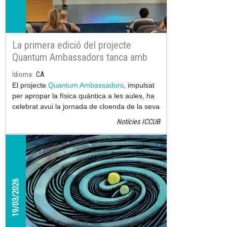
La primera edició del projecte
Quantum Ambassadors tanca amb
molt bona valoració
Idioma
CA
El projecte
Quantum Ambassadors
, impulsat
per apropar la física quàntica a les aules, ha
celebrat avui la jornada de cloenda de la seva
primera edició, amb una valoració molt
Notícies ICCUB
positiva per part del professorat i l’alumnat
participants.
19/03/2026