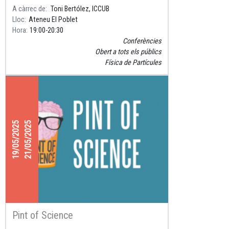
partícules per a observar l’Univers.
A càrrec de
Toni Bertólez, ICCUB
Lloc
Ateneu El Poblet
Hora
19:00
20:30
Conferències
Obert a tots els públics
Física de Partícules
19/05/2025
21/05/2025
Pint of Science