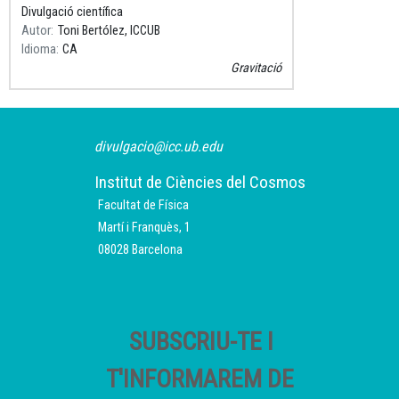
exactament “descobrir la gravetat”?
Divulgació científica
Autor
Toni Bertólez, ICCUB
Idioma
CA
Gravitació
divulgacio@icc.ub.edu
Institut de Ciències del Cosmos
Facultat de Física
Martí i Franquès, 1
08028 Barcelona
SUBSCRIU-TE I
T'INFORMAREM DE