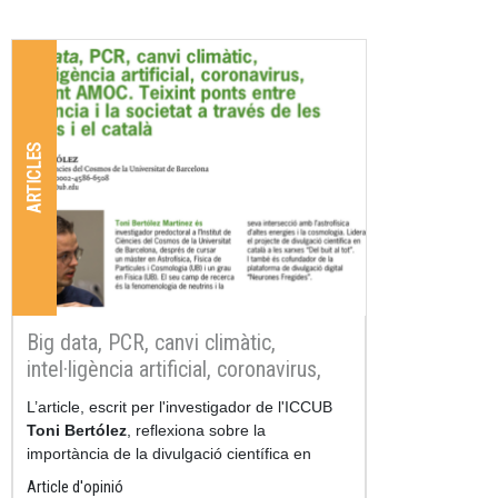
ARTICLES
Big data, PCR, canvi climàtic,
intel·ligència artificial, coronavirus,
corrent AMOC. Teixint ponts entre la
Resum
L’article, escrit per l'investigador de l'ICCUB
ciència i la societat a través de les
Toni Bertólez
, reflexiona sobre la
xarxes i el català
importància de la divulgació científica en
català a les xarxes socials, especialment
Article d'opinió