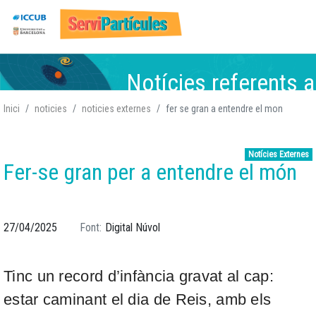
Vés
Notícies referents a
al
contingut
Inici
noticies
noticies externes
fer se gran a entendre el mon
Física de Partícules
Física de Partícules,
Física de Partícules,
Física de Partícules,
,
At
Nuclear, Gravitació, Co
Atòmica i Nuclear
Atòmica i Nuclear,
Atòmica i Nuclear,
,
Notícies Externes
Fer-se gran per a entendre el món
Gravitació, Cosmologia
Gravitació
Gravitació,
, Cosmologia
Cosmologia
27/04/2025
Font
Digital Núvol
Tinc un record d’infància gravat al cap:
estar caminant el dia de Reis, amb els