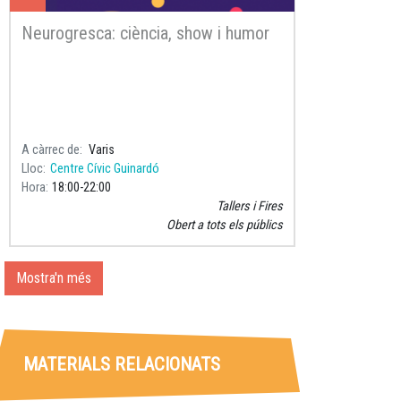
Neurogresca: ciència, show i humor
A càrrec de
Varis
Lloc
Centre Cívic Guinardó
Hora
18:00
22:00
Tallers i Fires
Obert a tots els públics
Mostra'n més
MATERIALS RELACIONATS