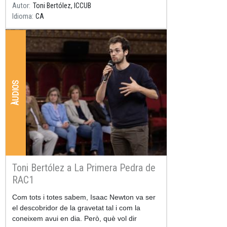
entre el jov
Autor
Toni Bertólez, ICCUB
Idioma
CA
ÀUDIOS
Toni Bertólez a La Primera Pedra de
RAC1
Resum
Com tots i totes sabem, Isaac Newton va ser
el descobridor de la gravetat tal i com la
coneixem avui en dia. Però, què vol dir