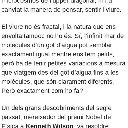
microcosmos de l’
upper diagonal
, m’ha
canviat la manera de pensar, sentir i viure.
El viure no és fractal, i la natura que ens
envolta tampoc no ho és. Sí, l’infinit mar de
molècules d’un got d’aigua pot semblar
exactament igual mentre ens fem petits,
però ha de tenir petites variacions a mesura
que viatgem des del got d’aigua fins a les
molècules, que són clarament diferents.
Però exactament com ho fa?
Un dels grans descobriments del segle
passat, mereixedor del premi Nobel de
Física a
Kenneth Wilson
, va resoldre