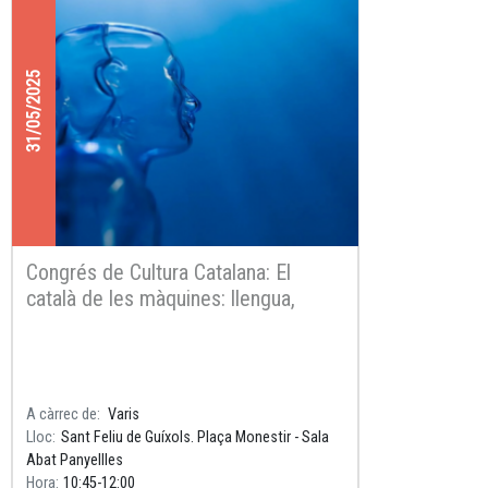
31/05/2025
Congrés de Cultura Catalana: El
català de les màquines: llengua,
cultura i intel·ligència artificial
A càrrec de
Varis
Lloc
Sant Feliu de Guíxols. Plaça Monestir - Sala
Abat Panyellles
Hora
10:45
12:00