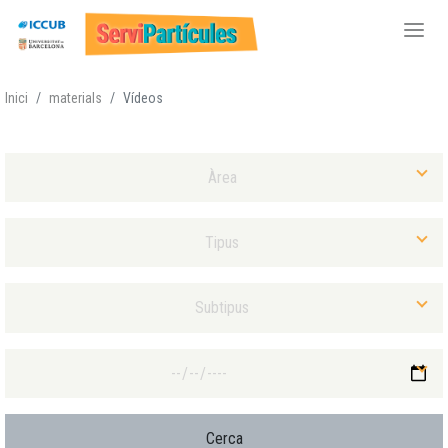
Vés
Inici
materials
Vídeos
al
contingut
Selecciona Àrea
Selecciona Tipus Material
Selecciona Subtipus Material
Selecciona Data màxima