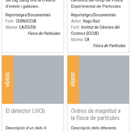
d'estels i galàxies.
Experimental de Partícules
de la UB (2010).
Reportatges/Documentals
Reportatges/Documentals
Versió catalana al Youtube
Font
CERN/ICCUB
Autor
Hugo Ruiz
Idioma
CA
ES
EN
Font
Institut de Ciències del
Física de Partícules
Cosmos (ICCUB)
Idioma
CA
Física de Partícules
VÍDEOS
VÍDEOS
El detector LHCb
Ordres de magnitud a
la física de partícules
Resum
Descripció d'un dels 4
Resum
Descripció dels diferents