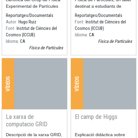
Experimental de Partícules
destinat a estudiants de
de la UB (2010).
batxillerat que el Grup de
Reportatges/Documentals
Reportatges/Documentals
Divulgació de Física de
Autor
Hugo Ruiz
Font
Institut de Ciències del
Partícules de la UB organitza
Font
Institut de Ciències del
Cosmos (ICCUB)
anualment a la Facultat de Fí
Cosmos (ICCUB)
Idioma
CA
Idioma
CA
Física de Partícules
Física de Partícules
VÍDEOS
VÍDEOS
La xarxa de
El camp de Higgs
computacio GRID
Resum
Descripció de la xarxa GRID,
Resum
Explicació didàctica sobre