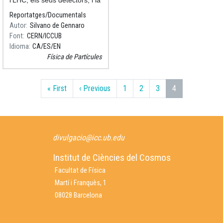
xarxa de computació creada
Reportatges/Documentals
per analitzar-ne les dades:
Autor
Silvano de Gennaro
com són i per a què s’han
Font
CERN/ICCUB
dissenyat.
Idioma
CA
ES
EN
Física de Partícules
Paginació
Primera pàgina
Pàgina anterior
« First
‹ Previous
1
2
3
4
divulgacio@icc.ub.edu
Institut de Ciències del Cosmos
Facultat de Física
Martí i Franquès, 1
08028 Barcelona