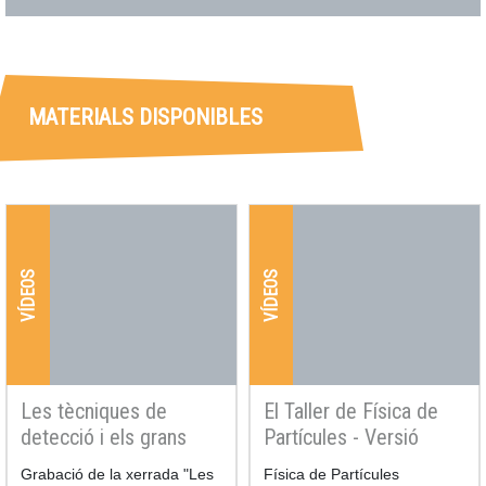
MATERIALS DISPONIBLES
VÍDEOS
VÍDEOS
Les tècniques de
El Taller de Física de
detecció i els grans
Partícules - Versió
detectors (TFP 2017)
reduïda
Resum
Grabació de la xerrada "Les
Resum
Física de Partícules