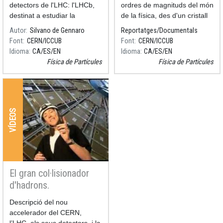
detectors de l'LHC: l'LHCb,
ordres de magnituds del món
destinat a estudiar la
de la física, des d'un cristall
partícula "B".
de gel fins les supercordes,
Autor
Silvano de Gennaro
Reportatges/Documentals
passant per la molècula,
Font
CERN/ICCUB
Font
CERN/ICCUB
l'àtom, el seu nucli, i els
Idioma
CA
ES
EN
Idioma
CA
ES
EN
quarks.
Física de Partícules
Física de Partícules
VÍDEOS
El gran col·lisionador
d'hadrons.
Resum
Descripció del nou
accelerador del CERN,
l’LHC, els seus detectors, i la