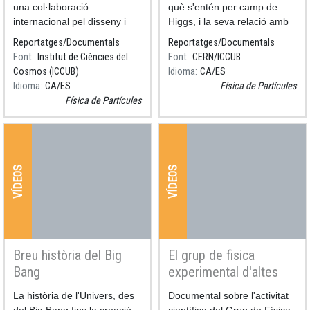
una col·laboració
què s'entén per camp de
internacional pel disseny i
Higgs, i la seva relació amb
manteniment d'una
la massa de les partícules
Reportatges/Documentals
Reportatges/Documentals
infraestructura d'anàlisi
fonamentals.
Font
Institut de Ciències del
Font
CERN/ICCUB
computacional i
Cosmos (ICCUB)
Idioma
CA
ES
emmagatzemament de
Idioma
CA
ES
Física de Partícules
dades utilitzada pels físics
Física de Partícules
que treballem
VÍDEOS
VÍDEOS
Breu història del Big
El grup de fisica
Bang
experimental d'altes
energies de la UB
Resum
La història de l'Univers, des
Resum
Documental sobre l'activitat
del Big Bang fins la creació
científica del Grup de Física