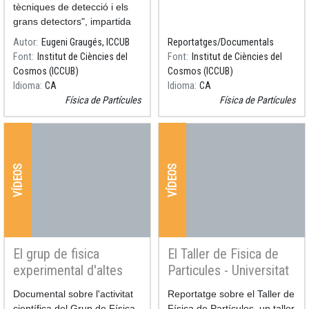
tècniques de detecció i els
grans detectors", impartida
durant el Taller de Fisica de
Autor
Eugeni Graugés, ICCUB
Reportatges/Documentals
Partícules, edició 2017,
Font
Institut de Ciències del
Font
Institut de Ciències del
celebrat a la Facultat de
Cosmos (ICCUB)
Cosmos (ICCUB)
Física el dia 3 de març de
Idioma
CA
Idioma
CA
2017.
Física de Partícules
Física de Partícules
VÍDEOS
VÍDEOS
El grup de fisica
El Taller de Fisica de
experimental d'altes
Particules - Universitat
energies de la UB -
de Barcelona
Resum
Documental sobre l'activitat
Resum
Reportatge sobre el Taller de
Versió reduïda
científica del Grup de Física
Física de Partícules, un taller