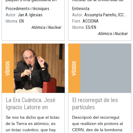
una trampa externa
Barcelona i sotsdirectora de
Procediments i tècniques
Entrevista
configurable en una sola
l'Institut de Ciències del
Autor
Jan A. Iglesias
Autor
Assumpta Parreño, ICCUB
dimensió.
Cosmos relata en aquest
Idioma
EN
Font
ACCIONA
vídeo quan va decidir ser
Atòmica i Nuclear
Idioma
ES
EN
científica, la curio
Atòmica i Nuclear
VÍDEOS
VÍDEOS
La Era Cuántica. José
El recorregut de les
Ignacio Latorre en
partícules
conversación con
Resum
Se nos ha dicho que el tictac
Resum
Descripció del recorregut
Juliana Restrepo
de la Tierra es atómico, es
que realitzen els protons al
un tictac cuántico, que hay
CERN, des de la bombona