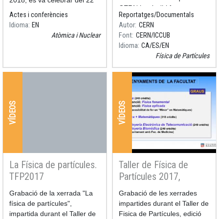
CERN i què s'hi fa.
al 27 de juliol de 2018 a
Actes i conferències
Reportatges/Documentals
Barcelona.
Idioma
EN
Autor
CERN
VERSIONS
Atòmica i Nuclear
Font
CERN/ICCUB
Idioma
CA
ES
EN
Versió catalana al Youtube
Física de Partícules
VÍDEOS
VÍDEOS
La Física de partícules.
Taller de Física de
TFP2017
Partícules 2017,
xerrades
Resum
Grabació de la xerrada "La
Resum
Grabació de les xerrades
física de partícules",
impartides durant el Taller de
impartida durant el Taller de
Fisica de Partícules, edició