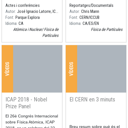
presencia inadvertida de la
d'hidrogen de la qual
Actes i conferències
Reportatges/Documentals
cuántica en la vida cotidiana,
s'obtenen, fins al Gran
Autor
José Ignacio Latorre, ICCUB
Autor
Chris Mann
en la manipulación inf
Accelerador d'Hadrons
Font
Parque Explora
Font
CERN/ICCUB
(LHC), passant per diversos
Idioma
CA
Idioma
CA
ES
EN
acceleradors intermitj
Atòmica i Nuclear
Física de
Física de Partícules
Partícules
VÍDEOS
VÍDEOS
ICAP 2018 - Nobel
El CERN en 3 minuts
Prize Panel
Resum
El 26è Congrés Internacional
Resum
sobre Física Atòmica, ICAP
Breu resum sobre què és el
2018, es va celebrar del 22