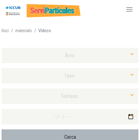
Vés
Inici
materials
Vídeos
al
contingut
Selecciona Àrea
Selecciona Tipus Material
Selecciona Subtipus Material
Selecciona Data màxima