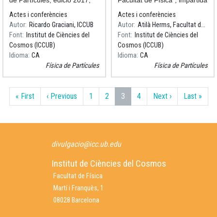
celebrat a la Facultat de
durant el Taller de Fisica de
Actes i conferències
Actes i conferències
Física el dia 3 de març de
Partícules, edició 2017,
Autor
Ricardo Graciani, ICCUB
Autor
Atilà Herms, Facultat de Física UB
2017.
celebrat a la Facultat de
Font
Institut de Ciències del
Font
Institut de Ciències del
Física el dia 3 de març de
Cosmos (ICCUB)
Cosmos (ICCUB)
2017.
Idioma
CA
Idioma
CA
Física de Partícules
Física de Partícules
Paginació
Primera pàgina
Pàgina anterior
Pàgina següen
Últim
« First
‹ Previous
1
2
3
4
Next ›
Last »
divulgacio@icc.ub.edu
Institut de Ciències del Cosmos
Facultat de Física
Martí i Franquès, 1
08028 Barcelona