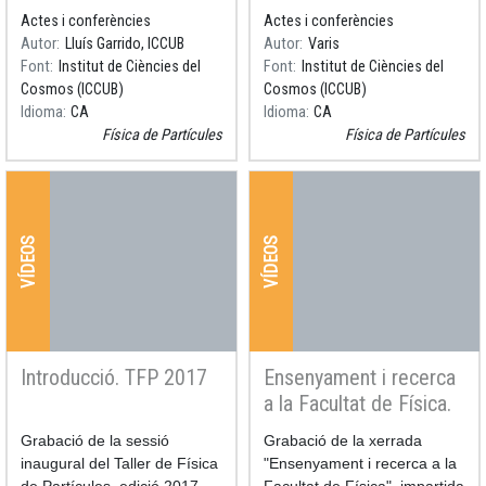
Fisica de Partícules, edició
2017, celebrat a la Facultat
Actes i conferències
Actes i conferències
2017, celebrat a la Facultat
de Física el dia 3 de març de
Autor
Lluís Garrido, ICCUB
Autor
Varis
de Física el dia 3 de març de
2017.
Font
Institut de Ciències del
Font
Institut de Ciències del
2017.
Cosmos (ICCUB)
Cosmos (ICCUB)
Són 4 xerrades:
Idioma
CA
Idioma
CA
Física de Partícules
Física de Partícules
VÍDEOS
VÍDEOS
Introducció. TFP 2017
Ensenyament i recerca
a la Facultat de Física.
TFP 2017
Resum
Grabació de la sessió
Resum
Grabació de la xerrada
inaugural del Taller de Física
"Ensenyament i recerca a la
de Partícules, edició 2017,
Facultat de Física", impartida