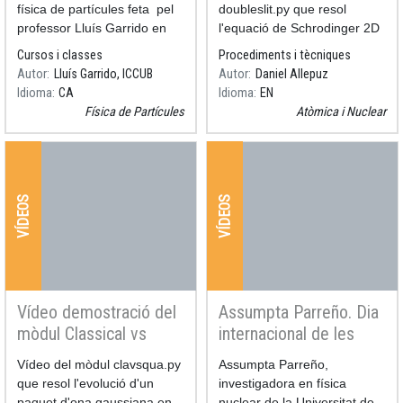
física de partícules feta pel
doubleslit.py que resol
professor Lluís Garrido en
l'equació de Schrodinger 2D
l'edició del 8 de març del
depenent del temps.
Cursos i classes
Procediments i tècniques
2019
Autor
Lluís Garrido, ICCUB
Autor
Daniel Allepuz
Idioma
CA
Idioma
EN
Física de Partícules
Atòmica i Nuclear
VÍDEOS
VÍDEOS
Vídeo demostració del
Assumpta Parreño. Dia
mòdul Classical vs
internacional de les
quantum traps
dones i les nenes en la
Resum
Vídeo del mòdul clavsqua.py
Resum
Assumpta Parreño,
ciència.
que resol l'evolució d'un
investigadora en física
paquet d'ona gaussiana en
nuclear de la Universitat de