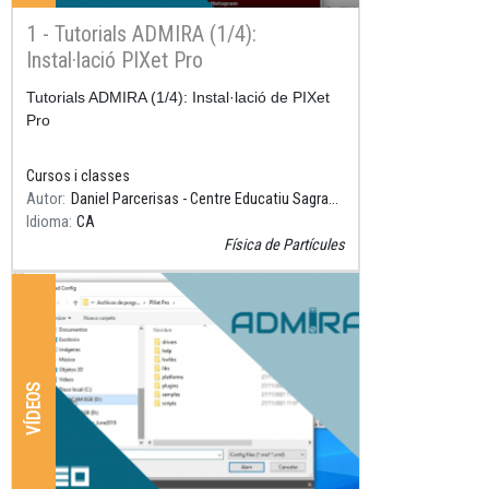
1 - Tutorials ADMIRA (1/4):
Instal·lació PIXet Pro
Resum
Tutorials ADMIRA (1/4): Instal·lació de PIXet
Pro
Cursos i classes
Autor
Daniel Parcerisas - Centre Educatiu Sagrada Família, Gavà
Idioma
CA
Física de Partícules
VÍDEOS