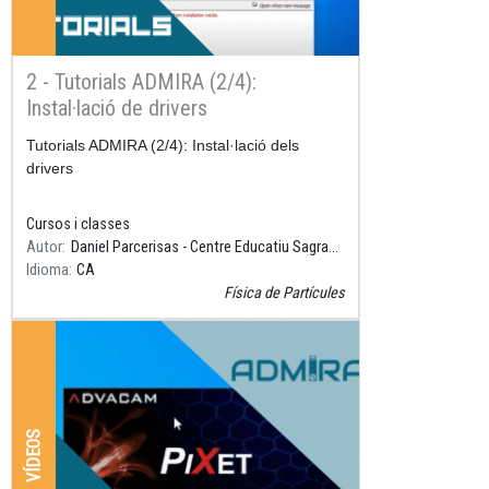
2 - Tutorials ADMIRA (2/4):
Instal·lació de drivers
Resum
Tutorials ADMIRA (2/4): Instal·lació dels
drivers
Cursos i classes
Autor
Daniel Parcerisas - Centre Educatiu Sagrada Família, Gavà
Idioma
CA
Física de Partícules
VÍDEOS