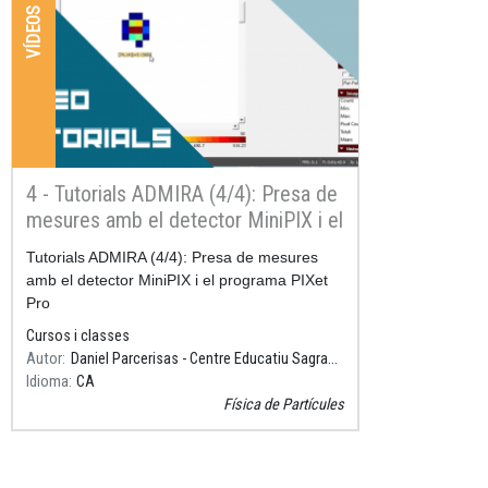
VÍDEOS
4 - Tutorials ADMIRA (4/4): Presa de
mesures amb el detector MiniPIX i el
programa PIXet Pro
Resum
Tutorials ADMIRA (4/4): Presa de mesures
amb el detector MiniPIX i el programa PIXet
Pro
Cursos i classes
Autor
Daniel Parcerisas - Centre Educatiu Sagrada Família, Gavà
Idioma
CA
Física de Partícules