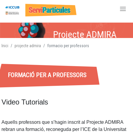
Vés
Projecte ADMIRA
al
contingut
Inici
projecte admira
formacio per professors
FORMACIÓ PER A PROFESSORS
Video Tutorials
Aquells professors que s’hagin inscrit al Projecte ADMIRA
rebran una formació, reconeguda per l’ICE de la Universitat