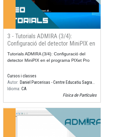
3 - Tutorials ADMIRA (3/4):
Configuració del detector MiniPIX en
el programa PIXet Pro
Resum
Tutorials ADMIRA (3/4): Configuració del
detector MiniPIX en el programa PIXet Pro
Cursos i classes
Autor
Daniel Parcerisas - Centre Educatiu Sagrada Família, Gavà
Idioma
CA
Física de Partícules