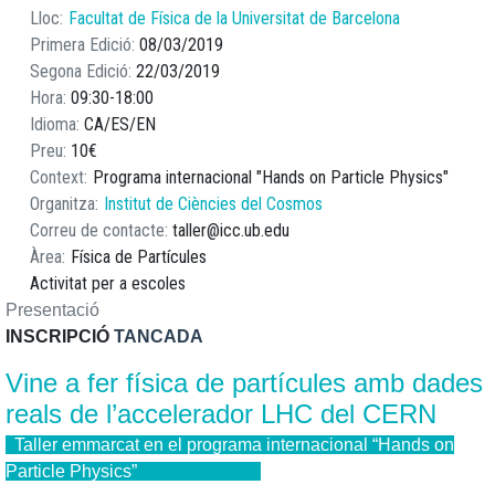
Lloc
Facultat de Física de la Universitat de Barcelona
Primera Edició
08/03/2019
Segona Edició
22/03/2019
Hora
09:30
18:00
Idioma
CA
ES
EN
Preu
10€
Context
Programa internacional "Hands on Particle Physics"
Organitza
Institut de Ciències del Cosmos
Correu de contacte
taller@icc.ub.edu
Àrea
Física de Partícules
Activitat per a escoles
Presentació
INSCRIPCIÓ
TANCADA
Vine a fer física de partícules amb dades
reals de l’accelerador LHC del CERN
Taller emmarcat en el programa internacional “
Hands on
Particle Physics
”