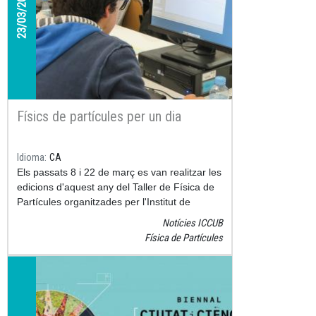
23/03/2019
Físics de partícules per un dia
Idioma
CA
Els passats 8 i 22 de març es van realitzar les
edicions d'aquest any del Taller de Física de
Partícules organitzades per l'Institut de
Ciències del Cosmos de la Universitat de
Notícies ICCUB
Barcelona, on van assistir 186 estudiants de
Física de Partícules
tot Catalunya. Els participants van abandonar
els seus centres per un dia per submergir-se
en el fascinant camp de la física de
partícules.