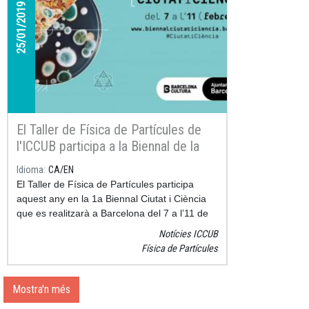
25/01/2019
El Taller de Física de Partícules de
l'ICCUB participa a la Biennal de la
Ciència
Idioma
CA
EN
El Taller de Física de Partícules participa
aquest any en la 1a Biennal Ciutat i Ciència
que es realitzarà a Barcelona del 7 a l’11 de
febrer. La Biennal organitza durant cinc dies
Notícies ICCUB
70 activitats de divulgació gratuïtes repartides
Física de Partícules
en els 10 districtes de la ciutat i té com
objectiu facilitar la difusió del coneixement
científic que es genera a Barcelona i
Mostra'n més
estrènyer el seu vincle amb la ciutadania.