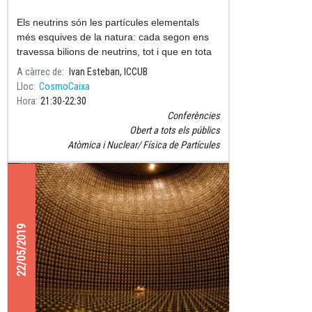
Els neutrins són les partícules elementals
més esquives de la natura: cada segon ens
travessa bilions de neutrins, tot i que en tota
la nostra vida només un d'ells interactuarà
A càrrec de
Ivan Esteban, ICCUB
amb el nostre cos.
Lloc
CosmoCaixa
Hora
21:30
22:30
Conferències
Obert a tots els públics
Atòmica i Nuclear
Física de Partícules
22/05/2019