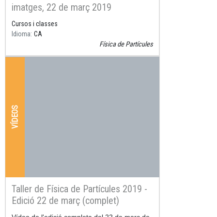
imatges, 22 de març 2019
Cursos i classes
Idioma
CA
Física de Partícules
VÍDEOS
Taller de Física de Partícules 2019 -
Edició 22 de març (complet)
Resum
Vídeo de l'edició completa del 22 de març de