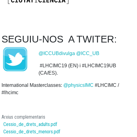
SEGUIU-NOS A TWITER:
@ICCUBdivulga
@ICC_UB
#LHCIMC19 (EN) i #LHCIMC19UB
(CA/ES).
International Masterclasses:
@physicsIMC
#LHCIMC /
#lhcimc
Arxius complementaris
Cessio_de_drets_adults.pdf
Cessio_de_drets_menors.pdf