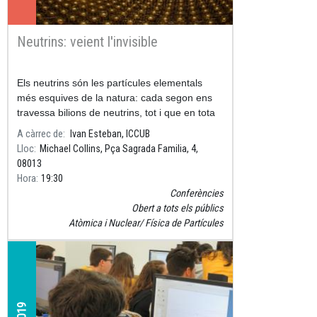
Neutrins: veient l'invisible
Els neutrins són les partícules elementals
més esquives de la natura: cada segon ens
travessa bilions de neutrins, tot i que en tota
la nostra vida només un d'ells interactuarà
A càrrec de
Ivan Esteban, ICCUB
amb el nostre cos.
Lloc
Michael Collins, Pça Sagrada Familia, 4,
08013
Hora
19:30
Conferències
Obert a tots els públics
Atòmica i Nuclear
Física de Partícules