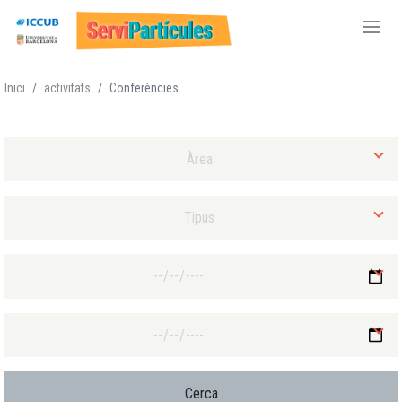
Vés
Inici
activitats
Conferències
al
contingut
Selecciona Àrea
Selecciona Tipus d'activitat
Selecciona Data final mínima
Selecciona Data final màxima