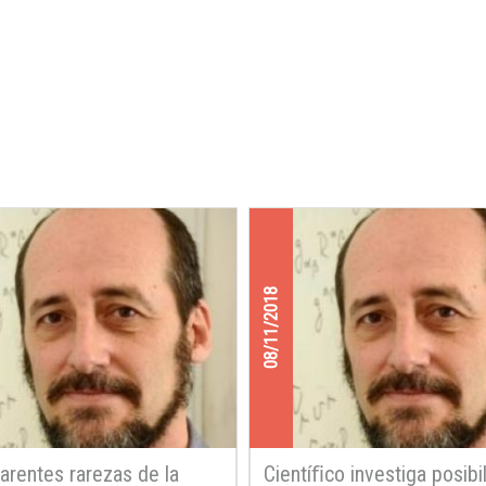
08/11/2018
arentes rarezas de la
Cientíﬁco investiga posibi