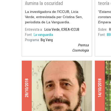
ilumina la oscuridad
teoría 
Einste
La investigadora de l'ICCUB, Licia
“Estamos
Verde, entrevistada per Cristina Sen,
constant
periodista de La Vanguardia.
Emparan
de la te
Entrevista a
Licia Verde, ICREA-ICCUB
Sobre
R
Einstein
Font
La vanguardia
Font
BB
Programa
Big Vang
Premsa
Cosmologia
28/10/2018
14/10/2018