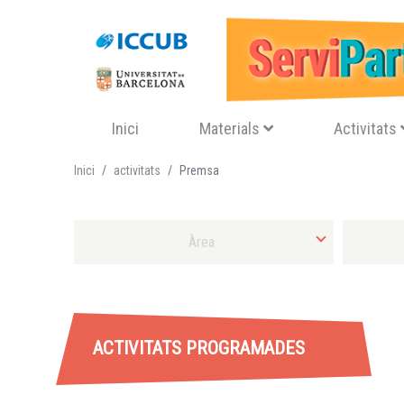
Navegació principal
Inici
Materials
Activitats
Inici
activitats
Premsa
Selecciona Àrea
Selecciona 
ACTIVITATS PROGRAMADES