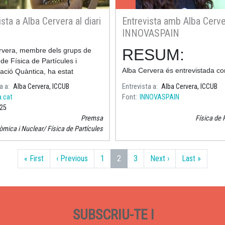
ista a Alba Cervera al diari
Entrevista amb Alba Cerve
INNOVASPAIN
RESUM:
rvera, membre dels grups de
de Física de Partícules i
Alba Cervera és entrevistada c
ació Quàntica, ha estat
futura pionera en computació qu
tada pel "Diari Ara", un dels
a a
Alba Cervera, ICCUB
Entrevista a
Alba Cervera, ICCUB
premiada per la IBM a INNOVA
és prestigiosos de Catalunya.
a.cat
Font
INNOVASPAIN
portal de la innovació en espany
:25
Premsa
Física de 
òmica i Nuclear
Física de Partícules
Primera pàgina
Pàgina anterior
Pàgina següent
Última 
« First
‹ Previous
1
2
3
Next ›
Last »
SUBSCRIU-TE I