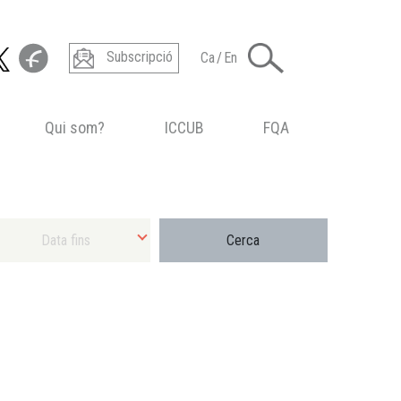
Subscripció
Ca
/
En
Qui som?
ICCUB
FQA
ecciona Data final màxima