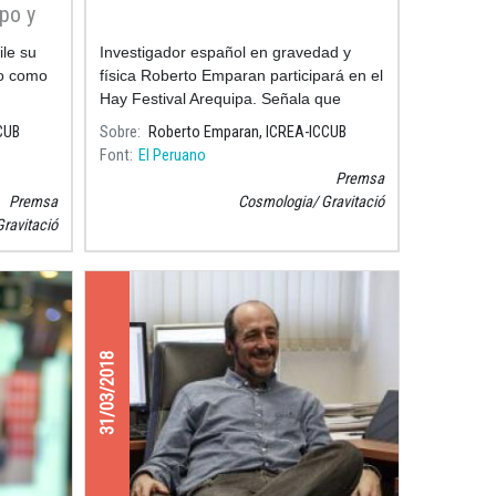
po y
ley
le su
Investigador español en gravedad y
no como
física Roberto Emparan participará en el
Hay Festival Arequipa. Señala que
Einstein no comprendió todo lo que
CUB
Sobre
Roberto Emparan, ICREA-ICCUB
implica su propia teoría.
Font
El Peruano
Premsa
Premsa
Cosmologia
Gravitació
Gravitació
31/03/2018