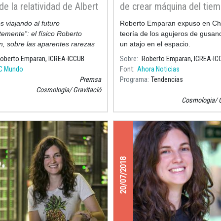
de la relatividad de Albert
de crear máquina del tiem
in
viajar al pasado: "Ninguna 
 viajando al futuro
Roberto Emparan expuso en Chi
física lo impide"
emente”: el físico Roberto
teoría de los agujeros de gusa
, sobre las aparentes rarezas
un atajo en el espacio.
oría de la relatividad de Albert
oberto Emparan, ICREA-ICCUB
Sobre
Roberto Emparan, ICREA-IC
C Mundo
Font
Ahora Noticias
Premsa
Programa
Tendencias
Cosmologia
Gravitació
Cosmologia
20/07/2018