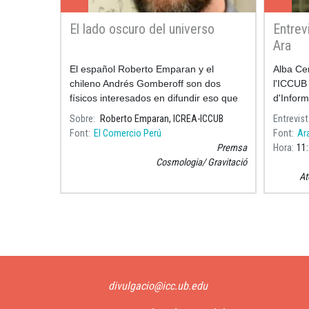
El lado oscuro del universo
Entrev
Ara
El español Roberto Emparan y el
Alba Ce
chileno Andrés Gomberoff son dos
l'ICCUB 
físicos interesados en difundir eso que
d'Inform
para muchos es inexplicable: la
entrevis
Sobre
Roberto Emparan, ICREA-ICCUB
Entrevist
naturaleza del universo.
diaris m
Font
El Comercio Perú
Font
Ar
Premsa
Hora
11
Cosmologia
Gravitació
At
Paginació
divulgacio@icc.ub.edu