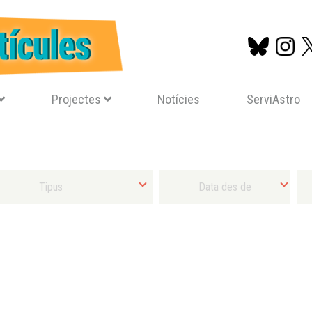
Projectes
Notícies
ServiAstro
Vés
al
contingut
Tipus d'activitat
Selecciona Data final mínima
Sel