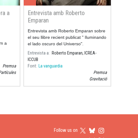
ra a
Entrevista amb Roberto
Emparan
Entrevista amb Roberto Emparan sobre
el seu llibre recient publicat " Iluminando
om a
el lado oscuro del Universo".
àntica,
Entrevista a
Roberto Emparan, ICREA-
SPAIN,
ICCUB
ol.
Premsa
Font
La vanguardia
Partícules
Premsa
Gravitació
pàgina
Follow us on