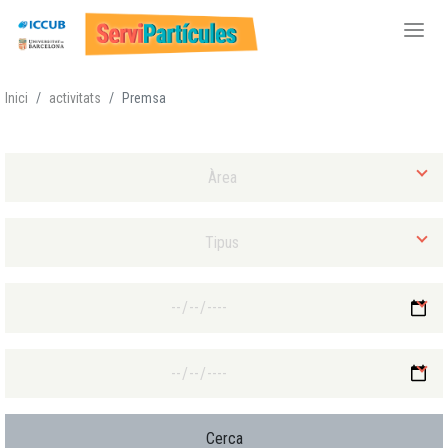
Vés
Inici
activitats
Premsa
al
contingut
Selecciona Àrea
Selecciona Tipus d'activitat
Selecciona Data final mínima
Selecciona Data final màxima