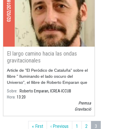
02/02/2018
El largo camino hacia las ondas
gravitacionales
Article de "El Peródico de Cataluña" sobre el
llibre " Iluminando el lado oscuro del
Universo", el llibre de Roberto Emparan que
es publica el 07/02/2018.
Sobre
Roberto Emparan, ICREA-ICCUB
Hora
13:20
Premsa
Gravitació
Paginació
Primera pàgina
Pàgina anterior
« First
‹ Previous
1
2
3