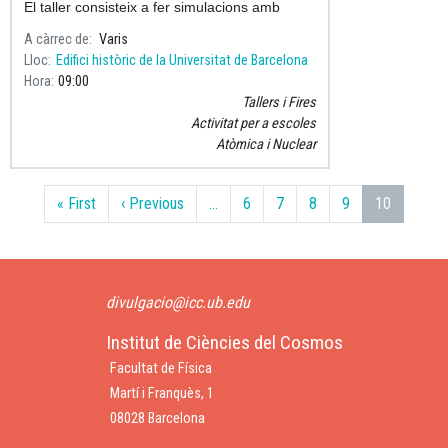
El taller consisteix a fer simulacions amb
ordinador de diversos experiments en els
A càrrec de
Varis
quals es posen de manifest les propietats
Lloc
Edifici històric de la Universitat de Barcelona
quàntiques de la matèria.
Hora
09:00
Tallers i Fires
Activitat per a escoles
Atòmica i Nuclear
Paginació
Primera pàgina
Pàgina anterior
« First
‹ Previous
…
6
7
8
9
10
divulgacio@icc.ub.edu
Institut de Ciències del Cosmos
Facultat de Física
Martí i Franquès, 1
08028 Barcelona