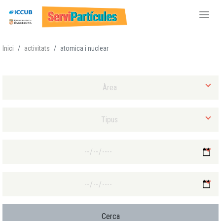
Vés
Inici
activitats
atomica i nuclear
al
contingut
Selecciona Àrea
Selecciona Tipus d'activitat
Selecciona Data final mínima
Selecciona Data final màxima