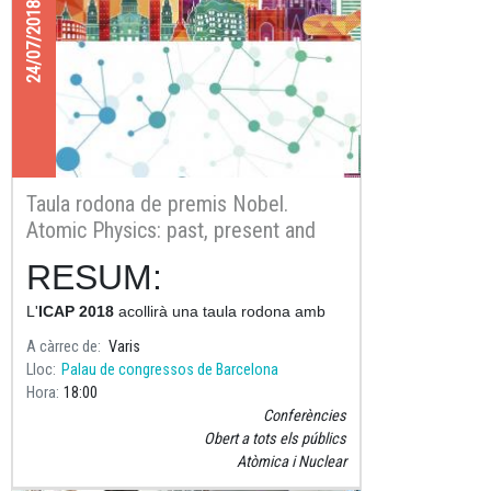
24/07/2018
Taula rodona de premis Nobel.
Atomic Physics: past, present and
future
RESUM:
L'
ICAP 2018
acollirà una taula rodona amb
sis premis Nobel que parlaran dels principals
A càrrec de
Varis
assoliments en física atòmica, de les
Lloc
Palau de congressos de Barcelona
tendències actuals i de les que es preveue
Hora
18:00
Conferències
Obert a tots els públics
Atòmica i Nuclear