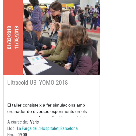
01/03/2018
11/05/2018
Ultracold UB. YOMO 2018
El taller consisteix a fer simulacions amb
ordinador de diversos experiments en els
quals es posen de manifest les propietats
A càrrec de
Varis
quàntiques de la matèria.
Lloc
La Farga de L’Hospitalet, Barcelona
Hora
09:00