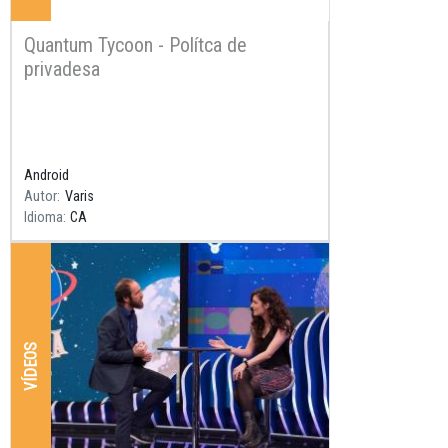
Quantum Tycoon - Polítca de
privadesa
Resum
Android
Autor
Varis
Idioma
CA
VÍDEOS