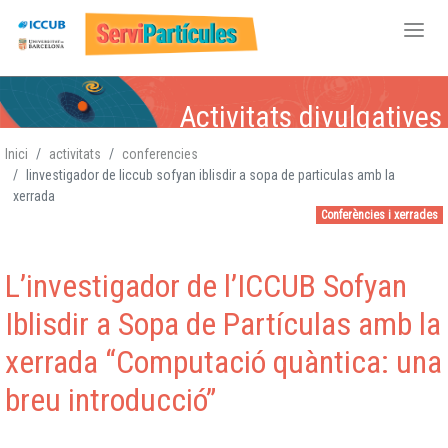
Vés
Activitats divulgatives
al
contingut
Inici
activitats
conferencies
linvestigador de liccub sofyan iblisdir a sopa de particulas amb la
Física de Partícules
Física de Partícules,
Física de Partícules,
Física de Partícules,
,
xerrada
Atòmica i Nuclear,
Atòmica i Nuclear
Atòmica i
Atòmica i Nuclear,
,
Conferències i xerrades
Gravitació, Cosmologia
Gravitació, Cosmologia
Nuclear,
Gravitació,
Gravitació
Cosmologia
,
L’investigador de l’ICCUB Sofyan
Cosmologia
Iblisdir a Sopa de Partículas amb la
xerrada “Computació quàntica: una
breu introducció”