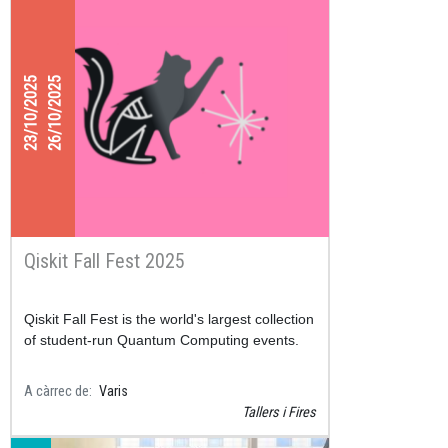
per implementar a l’aula els materials
educatius desenvolupats al llarg de tot el
curs.
23/10/2025
26/10/2025
Qiskit Fall Fest 2025
Qiskit Fall Fest is the world's largest collection
of student-run Quantum Computing events.
A càrrec de
Varis
Tallers i Fires