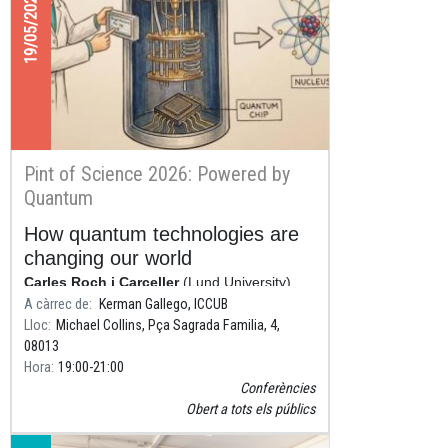
19/05/2026
Pint of Science 2026: Powered by
Quantum
How quantum technologies are
changing our world
Carles Roch i Carceller
(Lund University)
A càrrec de
Kerman Gallego, ICCUB
Lloc
Michael Collins, Pça Sagrada Familia, 4,
08013
Hora
19:00
21:00
Conferències
Obert a tots els públics