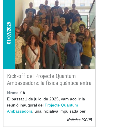
01/07/2025
Kick-off del Projecte Quantum
Ambassadors: la física quàntica entra
als instituts
Idioma
CA
El passat 1 de juliol de 2025, vam acollir la
reunió inaugural del
Projecte Quantum
Ambassadors
, una iniciativa impulsada per
l'
Institut de Ciències del Cosmos de la
Notícies ICCUB
Universitat de Barcelona (ICCUB)
i l'
Institut
de Nanociència i Nanotecnologia de la UB