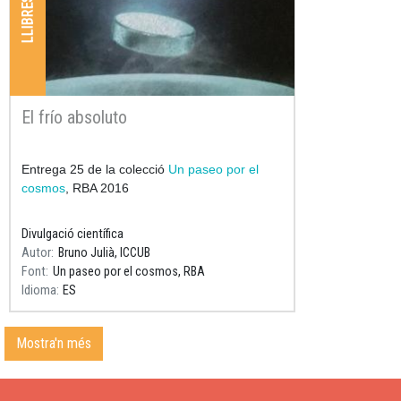
El frío absoluto
Resum
Entrega 25 de la colecció
Un paseo por el
cosmos
, RBA 2016
Divulgació científica
Autor
Bruno Julià, ICCUB
Font
Un paseo por el cosmos, RBA
Idioma
ES
Mostra'n més