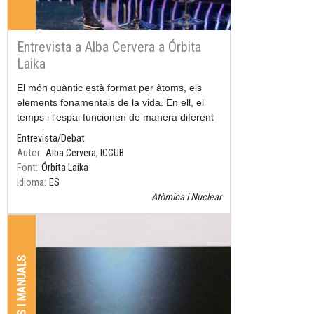
Entrevista a Alba Cervera a Órbita
Laika
Resum
El món quàntic està format per àtoms, els
elements fonamentals de la vida. En ell, el
temps i l'espai funcionen de manera diferent
al nostre món.
Entrevista/Debat
Autor
Alba Cervera, ICCUB
Font
Órbita Laika
Idioma
ES
Atòmica i Nuclear
LLIBRES I MANUALS