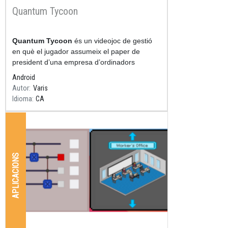
Quantum Tycoon
Resum
Quantum Tycoon
és un videojoc de gestió
en què el jugador assumeix el paper de
president d’una empresa d’ordinadors
quàntics i ha de fer créixer el seu negoci dins
Android
el mercat de la
Autor
Varis
Idioma
CA
APLICACIONS