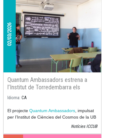
02/03/2026
Quantum Ambassadors estrena a
l’Institut de Torredembarra els
materials educatius creats durant
Idioma
CA
l’any
El projecte
Quantum Ambassadors
, impulsat
per l’Institut de Ciències del Cosmos de la UB
(ICCUB) i l’Institut de Nanociència i
Notícies ICCUB
Nanotecnologia de la UB (IN2UB), ha fet la
primera visita a un dels centres participants