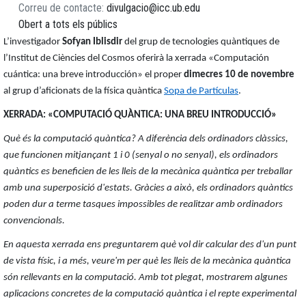
Correu de contacte
divulgacio@icc.ub.edu
Obert a tots els públics
L’investigador
Sofyan Iblisdir
del grup de tecnologies quàntiques de
l’Institut de Ciències del Cosmos oferirà la xerrada «Computación
cuántica: una breve introducción» el proper
dimecres 10 de novembre
al grup d’aficionats de la física quàntica
Sopa de Partículas
.
XERRADA: «COMPUTACIÓ QUÀNTICA: UNA BREU INTRODUCCIÓ»
Què és la computació quàntica? A diferència dels ordinadors clàssics,
que funcionen mitjançant 1 i 0 (senyal o no senyal), els ordinadors
quàntics es beneficien de les lleis de la mecànica quàntica per treballar
amb una superposició d'estats. Gràcies a això, els ordinadors quàntics
poden dur a terme tasques impossibles de realitzar amb ordinadors
convencionals.
En aquesta xerrada ens preguntarem què vol dir calcular des d'un punt
de vista físic, i a més, veure'm per què les lleis de la mecànica quàntica
són rellevants en la computació. Amb tot plegat, mostrarem algunes
aplicacions concretes de la computació quàntica i el repte experimental