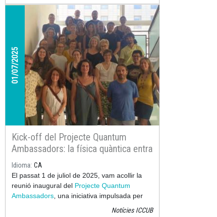
primera visita a un dels centres participants
per implementar a l’aula els materials
educatius desenvolupats al llarg de tot el
curs.
01/07/2025
Kick-off del Projecte Quantum
Ambassadors: la física quàntica entra
als instituts
Idioma
CA
El passat 1 de juliol de 2025, vam acollir la
reunió inaugural del
Projecte Quantum
Ambassadors
, una iniciativa impulsada per
l'
Institut de Ciències del Cosmos de la
Notícies ICCUB
Universitat de Barcelona (ICCUB)
i l'
Institut