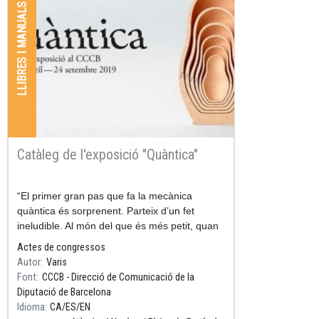
LLIBRES I MANUALS
Catàleg de l'exposició "Quàntica"
Resum
“El primer gran pas que fa la mecànica
quàntica és sorprenent. Parteix d’un fet
ineludible. Al món del que és més petit, quan
intentem mesurar alterem el que mesurem.
Actes de congressos
Autor
Varis
Font
CCCB - Direcció de Comunicació de la
Diputació de Barcelona
Idioma
CA
ES
EN