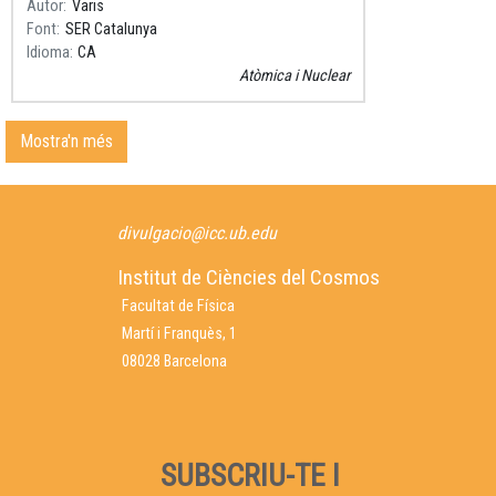
Autor
Varis
Font
SER Catalunya
Idioma
CA
Atòmica i Nuclear
Mostra'n més
divulgacio@icc.ub.edu
Institut de Ciències del Cosmos
Facultat de Física
Martí i Franquès, 1
08028 Barcelona
SUBSCRIU-TE I