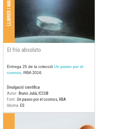
LLIBRES I MANUALS
El frío absoluto
Resum
Entrega 25 de la colecció
Un paseo por el
cosmos
, RBA 2016
Divulgació científica
Autor
Bruno Julià, ICCUB
Font
Un paseo por el cosmos, RBA
Idioma
ES