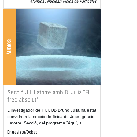
Atòmica i Nuclear
Física de Partícules
ÀUDIOS
Secció J.I. Latorre amb B. Julià "El
fred absolut"
Resum
L'investigador de l'ICCUB Bruno Julià ha estat
convidat a la secció de física de José Ignacio
Latorre, Secció, del programa "Aquí, a
Entrevista/Debat