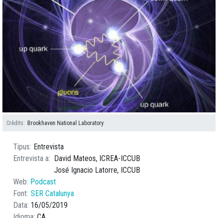
Crèdits
Brookhaven National Laboratory
Tipus
Entrevista
Entrevista a
David Mateos, ICREA-ICCUB
José Ignacio Latorre, ICCUB
Web
Podcast
Font
SER Catalunya
Data
16/05/2019
Idioma
CA