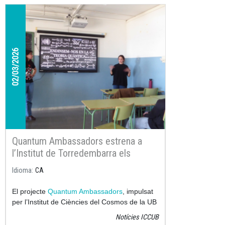
02/03/2026
Quantum Ambassadors estrena a
l’Institut de Torredembarra els
materials educatius creats durant
Idioma
CA
l’any
El projecte
Quantum Ambassadors
, impulsat
per l’Institut de Ciències del Cosmos de la UB
(ICCUB) i l’Institut de Nanociència i
Notícies ICCUB
Nanotecnologia de la UB (IN2UB), ha fet la