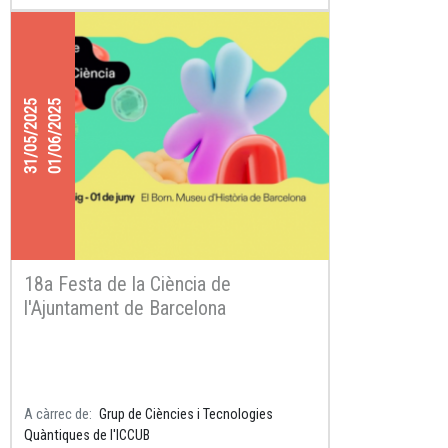
de Nanociència i Nanotecnologia de la UB
(IN2UB)
en col·laboració amb la
Catalonia
Quantum Academy (CQA),
la
Facultat de
Física
i l’
31/05/2025
01/06/2025
18a Festa de la Ciència de
l'Ajuntament de Barcelona
A càrrec de
Grup de Ciències i Tecnologies
Quàntiques de l'ICCUB