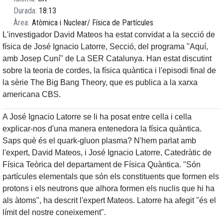
Durada
18:13
Àrea
Atòmica i Nuclear
Física de Partícules
L'investigador David Mateos ha estat convidat a la secció de
física de José Ignacio Latorre, Secció, del programa "Aquí,
amb Josep Cuní" de La SER Catalunya. Han estat discutint
sobre la teoria de cordes, la física quàntica i l'episodi final de
la sèrie The Big Bang Theory, que es publica a la xarxa
americana CBS.
A José Ignacio Latorre se li ha posat entre cella i cella
explicar-nos d'una manera entenedora la física quàntica.
Saps què és el quark-gluon plasma? N'hem parlat amb
l'expert, David Mateos, i José Ignacio Latorre, Catedràtic de
Física Teòrica del departament de Física Quàntica. "Són
partícules elementals que són els constituents que formen els
protons i els neutrons que alhora formen els nuclis que hi ha
als àtoms", ha descrit l'expert Mateos. Latorre ha afegit "és el
límit del nostre coneixement".