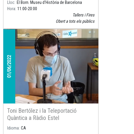
Lloc
El Born. Museu d'Història de Barcelona
Hora
11:00
20:00
Tallers i Fires
Obert a tots els públics
01/06/2022
Toni Bertólez i la Teleportació
Quàntica a Ràdio Estel
Idioma
CA