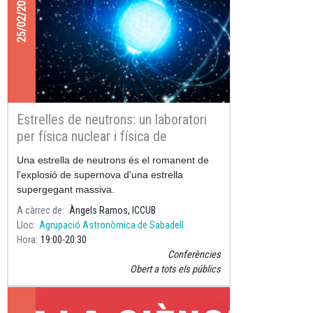
25/02/2026
Estrelles de neutrons: un laboratori
per física nuclear i física de
partícules
Una estrella de neutrons és el romanent de
l'explosió de supernova d'una estrella
supergegant massiva.
A càrrec de
Àngels Ramos, ICCUB
Lloc
Agrupació Astronòmica de Sabadell
Hora
19:00
20:30
Conferències
Obert a tots els públics