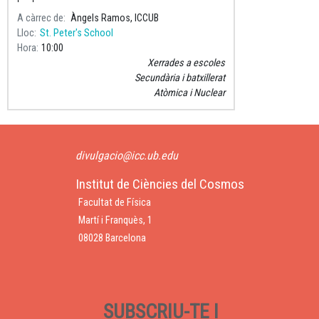
modes de desintegració.
A càrrec de
Àngels Ramos, ICCUB
Lloc
St. Peter's School
Hora
10:00
Xerrades a escoles
Secundària i batxillerat
Atòmica i Nuclear
divulgacio@icc.ub.edu
Institut de Ciències del Cosmos
Facultat de Física
Martí i Franquès, 1
08028 Barcelona
SUBSCRIU-TE I