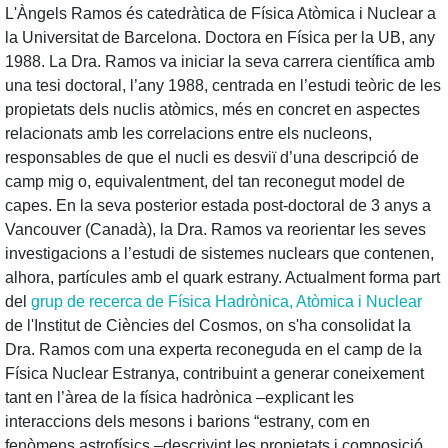
L'Àngels Ramos és catedràtica de Física Atòmica i Nuclear a
la Universitat de Barcelona. Doctora en Física per la UB, any
1988. La Dra. Ramos va iniciar la seva carrera científica amb
una tesi doctoral, l’any 1988, centrada en l’estudi teòric de les
propietats dels nuclis atòmics, més en concret en aspectes
relacionats amb les correlacions entre els nucleons,
responsables de que el nucli es desviï d’una descripció de
camp mig o, equivalentment, del tan reconegut model de
capes. En la seva posterior estada post-doctoral de 3 anys a
Vancouver (Canadà), la Dra. Ramos va reorientar les seves
investigacions a l’estudi de sistemes nuclears que contenen,
alhora, partícules amb el quark estrany. Actualment forma part
del
grup de recerca de Física Hadrònica, Atòmica i Nuclear
de l'Institut de Ciències del Cosmos, on s'ha consolidat la
Dra. Ramos com una experta reconeguda en el camp de la
Física Nuclear Estranya, contribuint a generar coneixement
tant en l’àrea de la física hadrònica –explicant les
interaccions dels mesons i barions “estrany, com en
fenòmens astrofísics –descrivint les propietats i composició