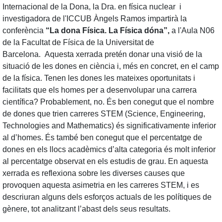
Internacional de la Dona, la Dra. en física nuclear i
investigadora de l'ICCUB Àngels Ramos impartirà la
conferència
“La dona Física. La Física dóna”,
a l'Aula N06
de la Facultat de Física de la Universitat de
Barcelona. Aquesta xerrada pretén donar una visió de la
situació de les dones en ciència i, més en concret, en el camp
de la física. Tenen les dones les mateixes oportunitats i
facilitats que els homes per a desenvolupar una carrera
científica? Probablement, no. És ben conegut que el nombre
de dones que trien carreres STEM (Science, Engineering,
Technologies and Mathematics) és significativamente inferior
al d’homes. És també ben conegut que el percentatge de
dones en els llocs acadèmics d’alta categoria és molt inferior
al percentatge observat en els estudis de grau. En aquesta
xerrada es reflexiona sobre les diverses causes que
provoquen aquesta asimetria en les carreres STEM, i es
descriuran alguns dels esforços actuals de les polítiques de
gènere, tot analitzant l’abast dels seus resultats.