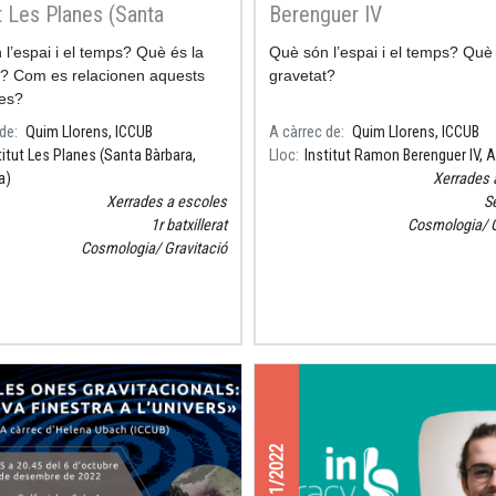
ut Les Planes (Santa
Berenguer IV
a, Tarragona)
l’espai i el temps? Què és la
Què són l’espai i el temps? Què 
t? Com es relacionen aquests
gravetat?
es?
 de
Quim Llorens, ICCUB
A càrrec de
Quim Llorens, ICCUB
titut Les Planes (Santa Bàrbara,
Lloc
Institut Ramon Berenguer IV,
a)
Xerrades 
Xerrades a escoles
S
1r batxillerat
Cosmologia
Cosmologia
Gravitació
18/11/2022