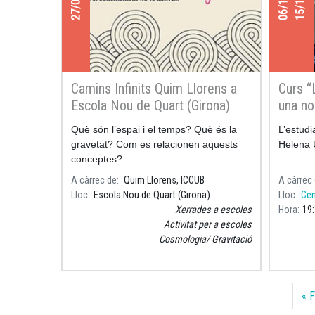
Camins Infinits Quim Llorens a
Curs “
Escola Nou de Quart (Girona)
una no
Què són l’espai i el temps? Què és la
L’estudi
gravetat? Com es relacionen aquests
Helena 
conceptes?
A càrrec de
Quim Llorens, ICCUB
A càrrec
Lloc
Escola Nou de Quart (Girona)
Lloc
Cen
Xerrades a escoles
Hora
19
Activitat per a escoles
Cosmologia
Gravitació
Paginació
« F