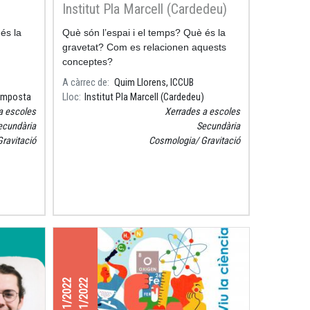
Institut Pla Marcell (Cardedeu)
és la
Què són l’espai i el temps? Què és la
gravetat? Com es relacionen aquests
conceptes?
A càrrec de
Quim Llorens, ICCUB
 Amposta
Lloc
Institut Pla Marcell (Cardedeu)
a escoles
Xerrades a escoles
ecundària
Secundària
Gravitació
Cosmologia
Gravitació
15/11/2022
17/11/2022