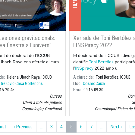
Les ones gravitacionals:
Xerrada de Toni Bertólez 
va finestra a l'univers”
l’INSPiracy 2022
ant de doctorat de l’ICCUB
El doctorand de l’ICCUB i divulg
Ubach Raya ens ofereix el curs
científic
Toni Bertólez
participarà
l’
INSpiracy
2022 amb u
 de
Helena Ubach Raya, ICCUB
A càrrec de
Toni Bertólez, ICCUB
tre Cívic Casa Golferichs
Lloc
CosmoCaixa
:15
20:45
Hora
09:15
09:30
Cursos
Con
Obert a tots els públics
S
Cosmologia
Gravitació
Cosmologia
Física de 
Primera pàgina
Pàgina anterior
Pàgina
irst
‹ Previous
…
3
4
5
6
7
…
Next ›
Las