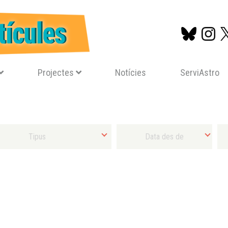
Projectes
Notícies
ServiAstro
Vés
al
contingut
Tipus d'activitat
Selecciona Data final mínima
Sel