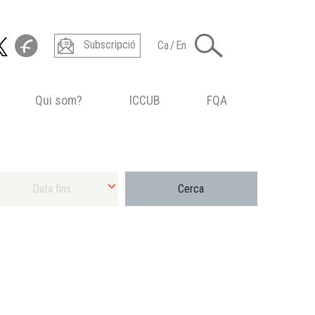
Subscripció
Ca
/
En
Qui som?
ICCUB
FQA
ecciona Data final màxima