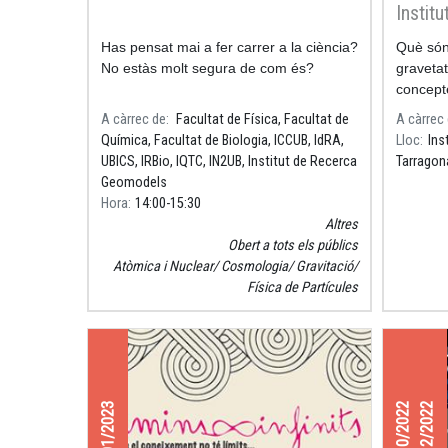
Instit
Bàrbar
Has pensat mai a fer carrer a la ciència?
Què són 
No estàs molt segura de com és?
graveta
concept
A càrrec de
Facultat de Física, Facultat de
A càrrec
Química, Facultat de Biologia, ICCUB, IdRA,
Lloc
Ins
UBICS, IRBio, IQTC, IN2UB, Institut de Recerca
Tarragon
Geomodels
Hora
14:00
15:30
Altres
Obert a tots els públics
Atòmica i Nuclear
Cosmologia
Gravitació
Física de Partícules
27/01/2023
06/10/2022
15/12/2022