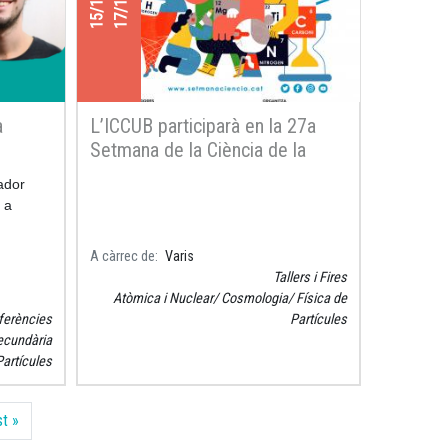
a
L’ICCUB participarà en la 27a
Setmana de la Ciència de la
FCRI
ador
 a
A càrrec de
Varis
Tallers i Fires
Atòmica i Nuclear
Cosmologia
Física de
ferències
Partícules
ecundària
Partícules
 següent
Última pàgina
t »