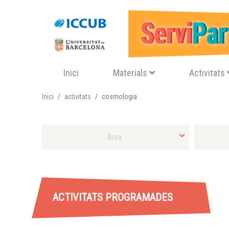
Navegació principal
Inici
Materials
Activitats
Inici
activitats
cosmologia
Selecciona Àrea
Selecciona 
ACTIVITATS PROGRAMADES