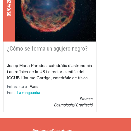
09/04/2019
¿Cómo se forma un agujero negro?
Josep Maria Paredes, catedràtic d'astronomia
i astrofísica de la UB i director científic del
ICCUB i Jaume Garriga, catedràtic de física
teòrica de la Universitat de Barcelona (UB) i
Entrevista a
Varis
investiga
Font
La vanguardia
Premsa
Cosmologia
Gravitació
divulgacio@icc.ub.edu