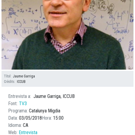
Títol
Jaume Garriga
Crèdits
ICCUB
Entrevista a
Jaume Garriga, ICCUB
Font
TV3
Programa
Catalunya Migdia
Data
03/05/2018
Hora
15:00
Idioma
CA
Web
Entrevista