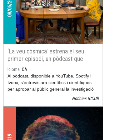
08/06/2023
‘La veu còsmica’ estrena el seu
primer episodi, un pòdcast que
entrellaça ciència i art
Idioma
CA
Al pòdcast, disponible a YouTube, Spotify i
Ivoox, s'entrevistarà científics i científiques
per apropar al públic general la investigació
en física i astronomia
Notícies ICCUB