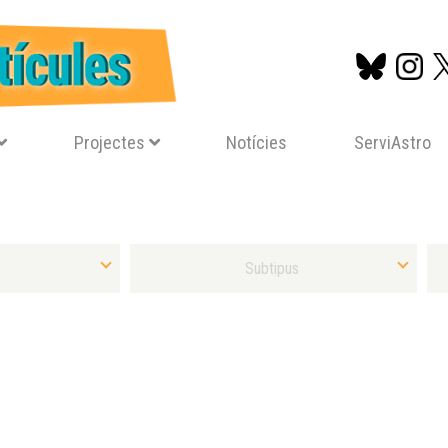
Projectes
Notícies
ServiAstro
Vés
al
contingut
Selecciona Subtipus Material
Sel