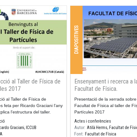
DIAPOSITIVES
cció al Taller de Física de
Ensenyament i recerca a l
ules 2017
Facultat de Física.
ió al Taller de Física de
Resum
Presentació de la xerrada sobre
es feta per Ricardo Graciani l'any
Facultat de Física al taller de Fí
lica l'estructura del taller.
Partícules 2017
ció
Actes i conferències
cardo Graciani, ICCUB
Autor
Atilà Herms, Facultat de Fís
A
Font
Facultat de Física