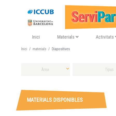
Navegació principal
Inici
Materials
Activitats
Inici
materials
Diapositives
Selecciona Àrea
Selecciona Tipus Material
MATERIALS DISPONIBLES