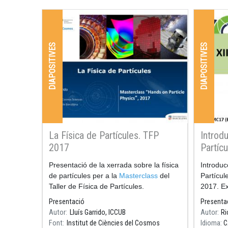
DIAPOSITIVES
DIAPOSITIVES
La Física de Partícules. TFP
Introdu
2017
Partíc
Resum
Presentació de la xerrada sobre la física
Resum
Introducc
de partícules per a la
Masterclass
del
Partícul
Taller de Física de Partícules.
2017. Exp
Presentació
Presenta
Autor
Lluís Garrido, ICCUB
Autor
Ri
Font
Institut de Ciències del Cosmos
Idioma
C