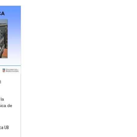
a
 la
sica de
ica UB