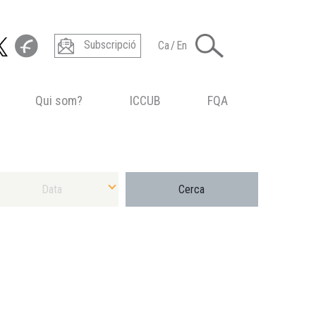
Subscripció
Ca
/
En
Qui som?
ICCUB
FQA
ecciona Data màxima