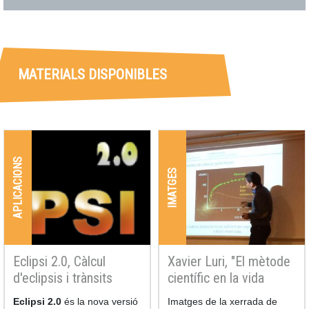
MATERIALS DISPONIBLES
APLICACIONS
IMATGES
Eclipsi 2.0, Càlcul
Xavier Luri, "El mètode
d'eclipsis i trànsits
científic en la vida
planetaris.
quotidiana", Teià
Resum
Eclipsi 2.0
és la nova versió
Resum
Imatges de la xerrada de