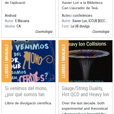
de l'aplicació
Xavier Luri a la Biblioteca
Can Llaurador de Teià.
Android
Actes i conferències
Autor
E.Masana
Autor
Xavier Luri, ICCUB [IEEC-UB]
Idioma
CA
Font
La UB divulga
Cosmologia
Cosmologia
LLIBRES I MANUALS
LLIBRES I MANUALS
Si venimos del mono,
Gauge/String Duality,
¿por qué somos tan
Hot QCD and Heavy Ion
cerdos? y otras
Collisions
Resum
Llibre de divulgació científica.
Resum
Over the last decade, both
preguntas
experimental and theoretical
advances have brought the