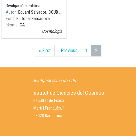
Divulgació científica
Autor
Eduard Salvador, ICCUB [IEEC-UB]
Font
Editorial Barcanova
Idioma
CA
Cosmologia
Paginació
Primera pàgina
Pàgina anterior
« First
‹ Previous
1
2
divulgacio@icc.ub.edu
Institut de Ciències del Cosmos
Facultat de Física
Martí i Franquès, 1
08028 Barcelona