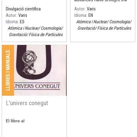
need for strong coupling
Divulgació científica
Autor
Varis
techniques in the analysis of
Autor
Varis
Idioma
EN
deconfined QCD matter and
Idioma
ES
Atòmica i Nuclear
Cosmologia
heavy ion collisions to the
Atòmica i Nuclear
Cosmologia
Gravitació
Física de Partícules
forefr
Gravitació
Física de Partícules
LLIBRES I MANUALS
L'univers conegut
Resum
El llibre al