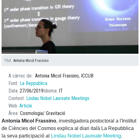
Títol
Antonia Micol Frassino
A càrrec de
Antonia Micol Frassino, ICCUB
Font
La Reppublica
Data
27/06/2019
Idioma
IT
Context
Lindau Nobel Laureate Meetings
Web
Article
Àrea
Cosmologia
Gravitació
Antonia Micol Frassino
, investigadora postoctoral a l'Institut
de Ciències del Cosmos explica al diari italà La Repubblica
la seva participació al
Lindau Nobel Laureate Meeting
.