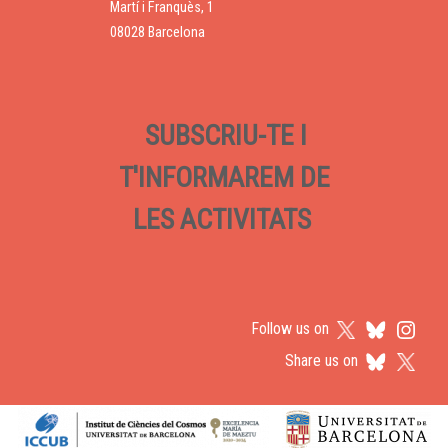
Martí i Franquès, 1
08028 Barcelona
SUBSCRIU-TE I
T'INFORMAREM DE
LES ACTIVITATS
Follow us on
Share us on
Logos footer