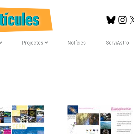
Projectes
Notícies
ServiAstro
Vés
al
contingut