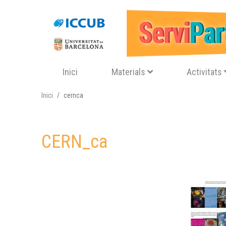
Navegació principal
Inici
Materials
Activitats
Inici
cernca
CERN_ca