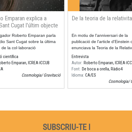
o Emparan explica a
De la teoria de la relativita
Sant Cugat l'últim objecte
at per LIGO/Virgo
tigador Roberto Emparan parla
Resum
En motiu de l'anniversari de la
io Sant Cugat sobre la última
publicació de l'article d'Einstein 
 de la col·laboració
enunciava la Teoria de la Relativi
ional LIGO/Virgo, publicat a
de desembre de 2015.
ó científica
Entrevista
el mes de juny.
oberto Emparan, ICREA-ICCUB
Autor
Roberto Emparan, ICREA-IC
3a hora del programa, minut 3
CA
Font
De boca a orella, Ràdio4
Cosmologia
Gravitació
Idioma
CA
ES
Cosmologia
SUBSCRIU-TE I