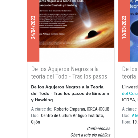
24/04/2023
10/03/2023
De los Agujeros Negros a la
De los
teoría del Todo - Tras los pasos
teoría
de Einstein y Hawking a
Llibert
De los Agujeros Negros a la Teoría
L'invest
Eurostrings 2023
del Todo - Tras los pasos de Einstein
del Co
y Hawking
ICREA,
xerrada 
A càrrec de
Roberto Emparan, ICREA-ICCUB
A càrrec
Lloc
Centro de Cultura Antiguo Instituto,
Lloc
Ate
Gijón
Hora
19
Conferències
Obert a tots els públics