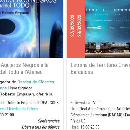
27/02/2023
28/02/2023
 Agujeros Negros a la
Estrena de Territorio Gra
 del Todo a l'Ateneu
Barcelona
ari de Gràcia
igador de l'
Institut de Ciències
smos
i investigador
Roberto Emparan
, oferirà la
"
De los Agujeros Negros a l
 de
Roberto Emparan, ICREA-ICCUB
Entrevista a
Varis
neu Llibertari de Gràcia
Lloc
Real Acadèmia de les Arts i le
:30
21:00
Ciències de Barcelona (RACAB) i Fa
Conferències
Física UB
Obert a tots els públics
Hora
18:00
20:00