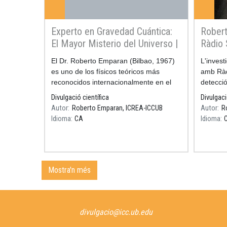
Experto en Gravedad Cuántica:
Robert
El Mayor Misterio del Universo |
Ràdio 
Dr. Roberto Emparan
detect
Resum
El Dr. Roberto Emparan (Bilbao, 1967)
Resum
L'inves
es uno de los físicos teóricos más
amb Ràd
reconocidos internacionalmente en el
detecció
campo de la gravedad, los agujeros
internac
Divulgació científica
Divulgaci
negros y la teoría de supercuerdas.
finals d
Autor
Roberto Emparan, ICREA-ICCUB
Autor
R
Idioma
CA
Idioma
Mostra'n més
divulgacio@icc.ub.edu