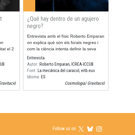
t
¿Qué hay dentro de un agujero
negro?
Resum
Entrevista amb el físic Roberto Emparan
on
on explica què són els forats negres i
tat el 2
com la ciència intenta definir la seva
naturalesa.
Entrevista
CUB
Autor
Roberto Emparan, ICREA-ICCUB
Font
La mecánica del caracol, eitb.eus
Idioma
ES
Gravitació
Cosmologia
Gravitació
Follow us on