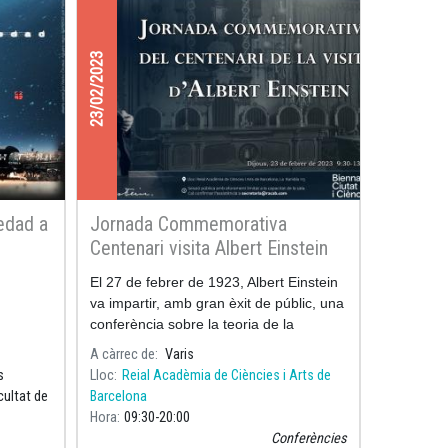
23/02/2023
vedad a
Jornada Commemorativa
Centenari visita Albert Einstein
El 27 de febrer de 1923, Albert Einstein
va impartir, amb gran èxit de públic, una
conferència sobre la teoria de la
relativitat a la Sala d’Actes de
A càrrec de
Varis
l’Acadèmia, dins el marc d’una visita
s
Lloc
Reial Acadèmia de Ciències i Arts de
més àmpli
cultat de
Barcelona
Hora
09:30
20:00
Conferències