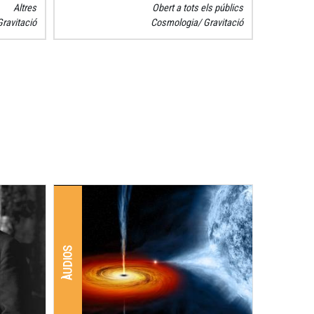
Altres
Obert a tots els públics
Gravitació
Cosmologia
Gravitació
ÀUDIOS