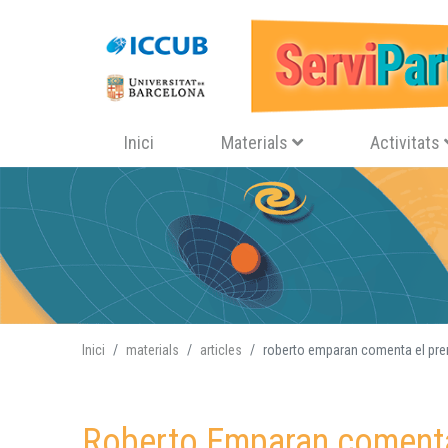
Navegació principal
Inici
Materials
Activitats
Inici
materials
articles
roberto emparan comenta el prem
Roberto Emparan comenta