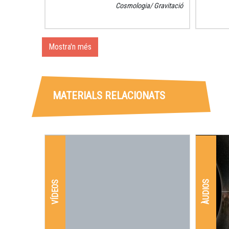
Cosmologia
Gravitació
Mostra'n més
MATERIALS RELACIONATS
ÀUDIOS
VÍDEOS