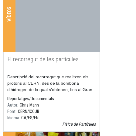
VÍDEOS
El recorregut de les partícules
Resum
Descripció del recorregut que realitzen els
protons al CERN, des de la bombona
d'hidrogen de la qual s'obtenen, fins al Gran
Accelerador d'Hadrons (LHC), passant per
Reportatges/Documentals
diversos acceleradors intermitj
Autor
Chris Mann
Font
CERN/ICCUB
Idioma
CA
ES
EN
Física de Partícules