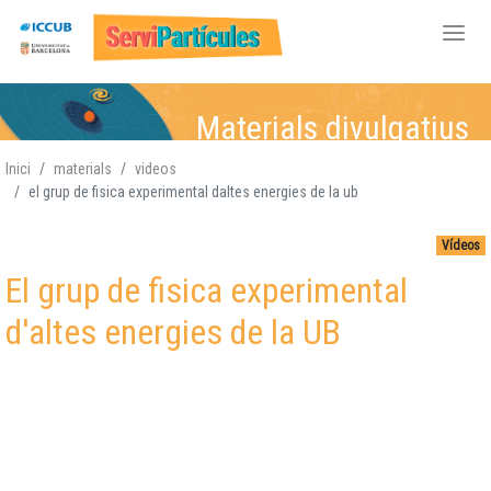
Vés
Materials divulgatius
al
contingut
Inici
materials
videos
el grup de fisica experimental daltes energies de la ub
Física de Partícules
Física de Partícules,
Física de Partícules,
Física de Partícules,
,
Atòmica i Nuclear,
Atòmica i Nuclear
Atòmica i
Atòmica i Nuclear,
,
Vídeos
Gravitació, Cosmologia
Gravitació, Cosmologia
Nuclear,
Gravitació,
Gravitació
Cosmologia
,
El grup de fisica experimental
Cosmologia
d'altes energies de la UB