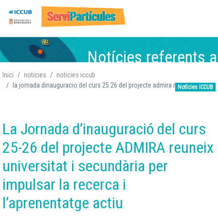
Vés
Notícies referents a
al
contingut
Inici
noticies
noticies iccub
la jornada dinauguracio del curs 25 26 del projecte admira reuneix
Notícies ICCUB
Física de Partícules
Física de Partícules,
Física de Partícules,
Física de Partícules,
,
At
Nuclear, Gravitació, Co
Atòmica i Nuclear
Atòmica i Nuclear,
Atòmica i Nuclear,
,
Gravitació, Cosmologia
Gravitació
Gravitació,
, Cosmologia
Cosmologia
La Jornada d’inauguració del curs
25-26 del projecte ADMIRA reuneix
universitat i secundària per
impulsar la recerca i
l’aprenentatge actiu