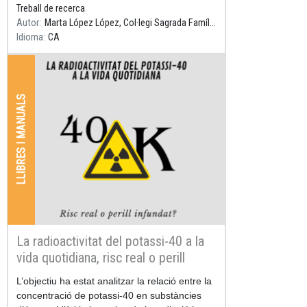
Treball de recerca
Autor
Marta López López, Col·legi Sagrada Família Gavà, Tutor: Daniel Parcerisas
Idioma
CA
LLIBRES I MANUALS
La radioactivitat del potassi-40 a la
vida quotidiana, risc real o perill
infundat?
Resum
L’objectiu ha estat analitzar la relació entre la
concentració de potassi-40 en substàncies