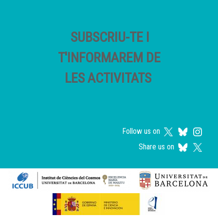
SUBSCRIU-TE I
T'INFORMAREM DE
LES ACTIVITATS
Follow us on
Share us on
Logos footer