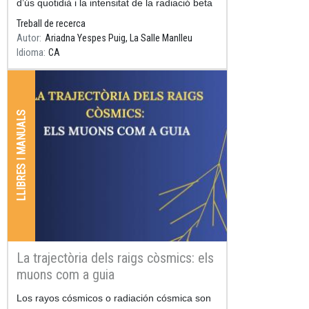
d’ús quotidià i la intensitat de la radiació beta
emesa.
Treball de recerca
Autor
Ariadna Yespes Puig, La Salle Manlleu
Idioma
CA
LLIBRES I MANUALS
La trajectòria dels raigs còsmics: els
muons com a guia
Resum
Los rayos cósmicos o radiación cósmica son