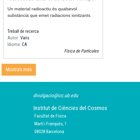
Resum
Un material radioactiu és qualsevol
substància que emet radiacions ionitzants.
Treball de recerca
Autor
Varis
Idioma
CA
Física de Partícules
Mostra'n més
divulgacio@icc.ub.edu
Institut de Ciències del Cosmos
Facultat de Física
Martí i Franquès, 1
08028 Barcelona