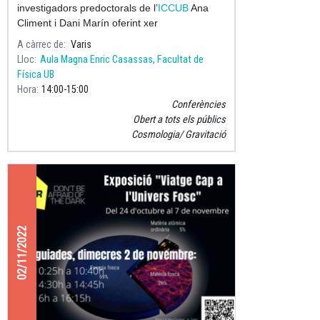
investigadors predoctorals de l’
ICCUB
Ana
Climent i Dani Marín oferint xer
A càrrec de
Varis
Lloc
Aula Magna Enric Casassas, Facultat de
Física UB
Hora
14:00
15:00
Conferències
Obert a tots els públics
Cosmologia
Gravitació
02/11/2022