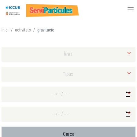
Vés
Inici
activitats
gravitacio
al
contingut
Selecciona Àrea
Selecciona Tipus d'activitat
Selecciona Data final mínima
Selecciona Data final màxima