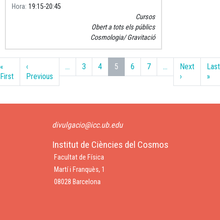
Hora
19:15
20:45
Cursos
Obert a tots els públics
Cosmologia
Gravitació
Paginació
«
‹
…
3
4
5
6
7
…
Next
Last
Primera pàgina
Pàgina anterior
Pàgina segü
Últ
First
Previous
›
»
divulgacio@icc.ub.edu
Institut de Ciències del Cosmos
Facultat de Física
Martí i Franquès, 1
08028 Barcelona