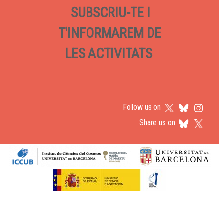
SUBSCRIU-TE I
T'INFORMAREM DE
LES ACTIVITATS
Follow us on
Share us on
Logos footer