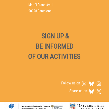
Martí i Franquès, 1
08028 Barcelona
SIGN UP &
BE INFORMED
OF OUR ACTIVITIES
Follow us on
Share us on
Logos footer