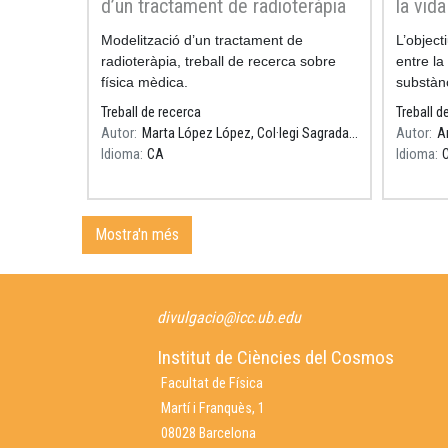
d’un tractament de radioteràpia
la vida
perill 
Resum
Modelització d’un tractament de
Resum
L’object
radioteràpia, treball de recerca sobre
entre la
física mèdica.
substànc
de la ra
Treball de recerca
Treball d
Autor
Marta López López, Col·legi Sagrada Família Gavà, Tutor: Daniel Parcerisas
Autor
A
Idioma
CA
Idioma
Mostra'n més
divulgacio@icc.ub.edu
Institut de Ciències del Cosmos
Facultat de Física
Martí i Franquès, 1
08028 Barcelona