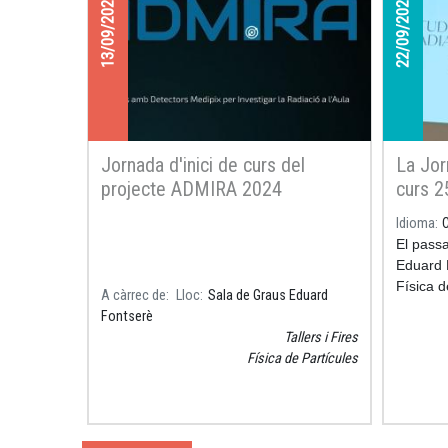
13/09/2024
22/09/2025
Jornada d'inici de curs del
La Jor
projecte ADMIRA 2024
curs 2
reunei
Idioma
per im
El passa
l’apre
Eduard 
Física d
A càrrec de
Lloc
Sala de Graus Eduard
d’inaug
Fontserè
project
Tallers i Fires
Detector
Física de Partícules
Radiació
apropa l
radioact