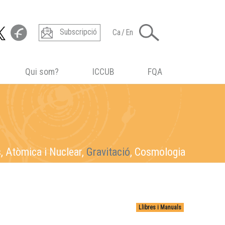
Subscripció
Ca
/
En
Qui som?
ICCUB
FQA
s
s,
s, Atòmica i Nuclear,
, Atòmica i Nuclear, Gravitació,
, Atòmica i Nuclear, Gravitació, Cosmologia
Atòmica i Nuclear
, Gravitació, Cosmologia
Gravitació
, Cosmologia
Cosmologia
Llibres i Manuals