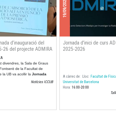
19/09/2025
nada d’inauguració del
Jornada d'inici de curs A
5-26 del projecte ADMIRA
2025-2026
x universitat i secundària
CA
pulsar la recerca i
t divendres, la Sala de Graus
nentatge actiu
Fontserè de la Facultat de
e la UB va acollir la
Jornada
A càrrec de
Lloc
Facultat de Físic
uració del curs 2025-2026
del
Notícies ICCUB
Universitat de Barcelona
e ADMIRA
(Activitats amb
Hora
16:00
20:00
s Medipix per Investigar la
Tall
 a l’Aula), una iniciativa que
a física de partícules i la
ivitat a la secundària.