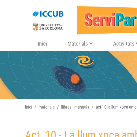
Navegació principal
Inici
Materials
Activitats
Inici
materials
llibres i manuals
act 10 la llum xoca amb
Act. 10 - La llum xoca am