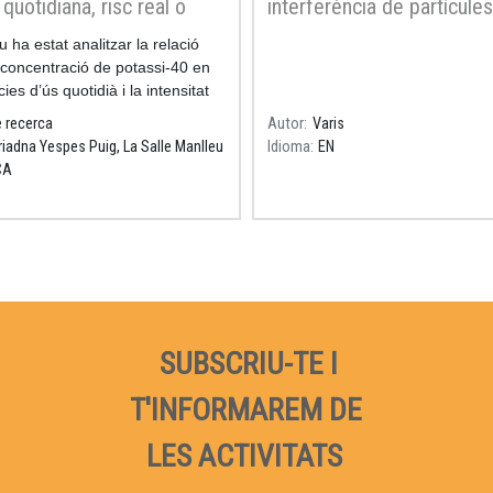
 quotidiana, risc real o
interferència de partícules
infundat?
través d'escletxes
iu ha estat analitzar la relació
Resum
 concentració de potassi-40 en
ies d’ús quotidià i la intensitat
diació beta emesa.
e recerca
Autor
Varis
riadna Yespes Puig, La Salle Manlleu
Idioma
EN
CA
SUBSCRIU-TE I
T'INFORMAREM DE
LES ACTIVITATS