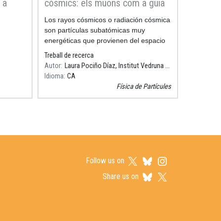
 a
còsmics: els muons com a guia
Resum
Los rayos cósmicos o radiación cósmica
son partículas subatómicas muy
energéticas que provienen del espacio
exterior. Junto a los aceleradores de
Treball de recerca
Autor
Laura Pociño Díaz, Institut Vedruna Vall
Idioma
CA
Física de Partícules
Follow us on
Share us on