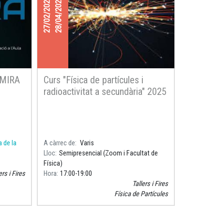
27/02/2025
28/04/2025
DMIRA
Curs "Física de partícules i
radioactivitat a secundària" 2025
a de la
A càrrec de
Varis
Lloc
Semipresencial (Zoom i Facultat de
Física)
ers i Fires
Hora
17:00
19:00
Tallers i Fires
Física de Partícules