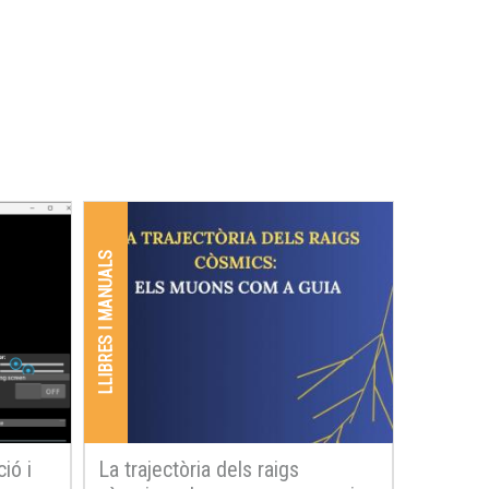
LLIBRES I MANUALS
ció i
La trajectòria dels raigs