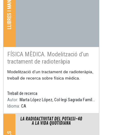
LLIBRES I MANUALS
FÍSICA MÈDICA. Modelització d’un
tractament de radioteràpia
Resum
Modelització d’un tractament de radioteràpia,
treball de recerca sobre física mèdica.
Treball de recerca
Autor
Marta López López, Col·legi Sagrada Família Gavà, Tutor: Daniel Parcerisas
Idioma
CA