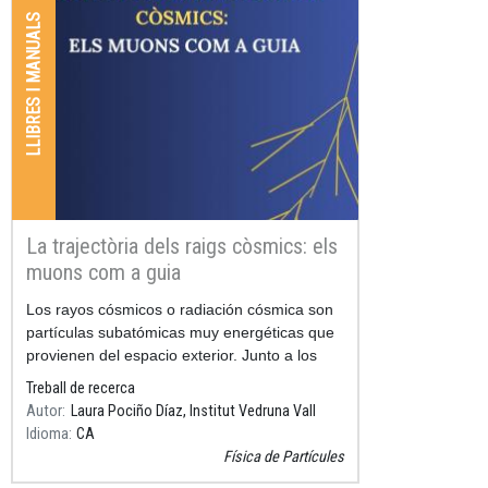
LLIBRES I MANUALS
La trajectòria dels raigs còsmics: els
muons com a guia
Resum
Los rayos cósmicos o radiación cósmica son
partículas subatómicas muy energéticas que
provienen del espacio exterior. Junto a los
aceleradores de
Treball de recerca
Autor
Laura Pociño Díaz, Institut Vedruna Vall
Idioma
CA
Física de Partícules