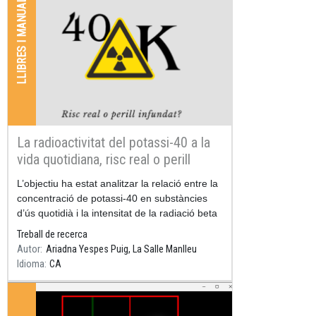
LLIBRES I MANUALS
La radioactivitat del potassi-40 a la
vida quotidiana, risc real o perill
infundat?
Resum
L’objectiu ha estat analitzar la relació entre la
concentració de potassi-40 en substàncies
d’ús quotidià i la intensitat de la radiació beta
emesa.
Treball de recerca
Autor
Ariadna Yespes Puig, La Salle Manlleu
Idioma
CA