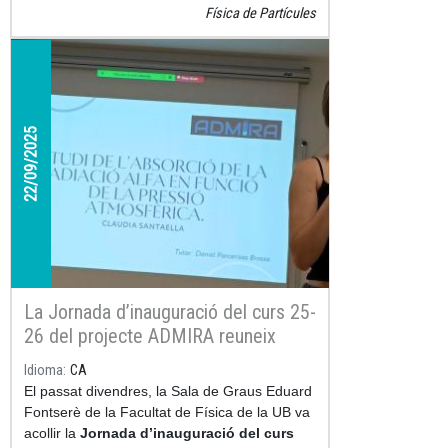
Física de Partícules
22/09/2025
La Jornada d’inauguració del curs 25-
26 del projecte ADMIRA reuneix
universitat i secundària per impulsar
Idioma
CA
la recerca i l’aprenentatge actiu
El passat divendres, la Sala de Graus Eduard
Fontserè de la Facultat de Física de la UB va
acollir la
Jornada d’inauguració del curs