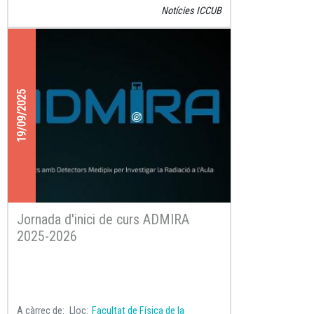
2025-2026
del
projecte ADMIRA
(Activitats
Notícies ICCUB
amb Detectors Medipix per Investigar la
Radiació a l’Aula), una iniciativa que apropa la
física de partícules i la radioactivitat a la
secundària.
19/09/2025
Jornada d'inici de curs ADMIRA
2025-2026
A càrrec de
Lloc
Facultat de Física de la