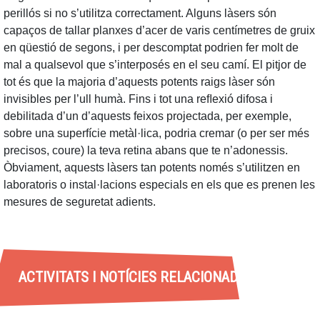
perillós si no s’utilitza correctament. Alguns làsers són
capaços de tallar planxes d’acer de varis centímetres de gruix
en qüestió de segons, i per descomptat podrien fer molt de
mal a qualsevol que s’interposés en el seu camí. El pitjor de
tot és que la majoria d’aquests potents raigs làser són
invisibles per l’ull humà. Fins i tot una reﬂexió difosa i
debilitada d’un d’aquests feixos projectada, per exemple,
sobre una superfície metàl·lica, podria cremar (o per ser més
precisos, coure) la teva retina abans que te n’adonessis.
Òbviament, aquests làsers tan potents només s’utilitzen en
laboratoris o instal·lacions especials en els que es prenen les
mesures de seguretat adients.
ACTIVITATS I NOTÍCIES RELACIONADES