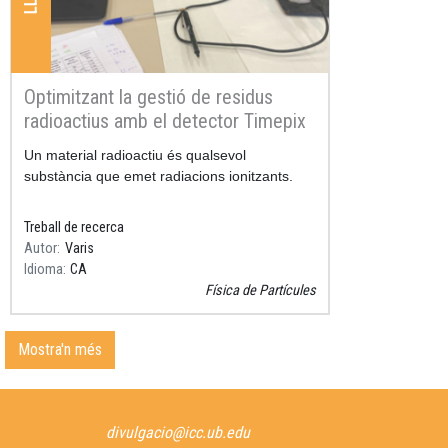
Optimitzant la gestió de residus
radioactius amb el detector Timepix
Resum
Un material radioactiu és qualsevol
substància que emet radiacions ionitzants.
Treball de recerca
Autor
Varis
Idioma
CA
Física de Partícules
Mostra'n més
divulgacio@icc.ub.edu