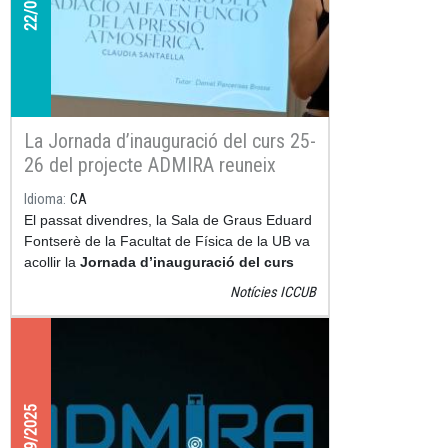
La Jornada d’inauguració del curs 25-
26 del projecte ADMIRA reuneix
universitat i secundària per impulsar
Idioma
CA
la recerca i l’aprenentatge actiu
El passat divendres, la Sala de Graus Eduard
Fontserè de la Facultat de Física de la UB va
acollir la
Jornada d’inauguració del curs
2025-2026
del
projecte ADMIRA
(Activitats
Notícies ICCUB
amb Detectors Medipix per Investigar la
Radiació a l’Aula), una iniciativa que apropa la
física de partícules i la radioactivitat a la
secundària.
19/09/2025