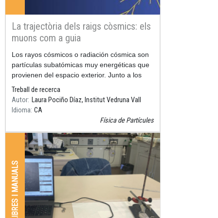
La trajectòria dels raigs còsmics: els
muons com a guia
Resum
Los rayos cósmicos o radiación cósmica son
partículas subatómicas muy energéticas que
provienen del espacio exterior. Junto a los
aceleradores de
Treball de recerca
Autor
Laura Pociño Díaz, Institut Vedruna Vall
Idioma
CA
Física de Partícules
LLIBRES I MANUALS