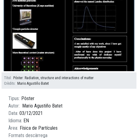
Títol
Póster: Radiation, structure and interactions of matter
Crèdits
Mario Agustiño Batet
Tipus
Pòster
Autor
Mario Agustiño Batet
Data
03/12/2021
Idioma
EN
Àrea
Física de Partícules
Formats descàrrega