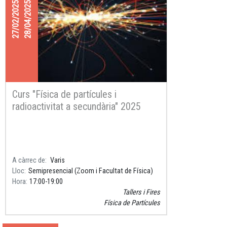
27/02/2025
28/04/2025
Curs "Física de partícules i
radioactivitat a secundària" 2025
A càrrec de
Varis
Lloc
Semipresencial (Zoom i Facultat de Física)
Hora
17:00
19:00
Tallers i Fires
Física de Partícules