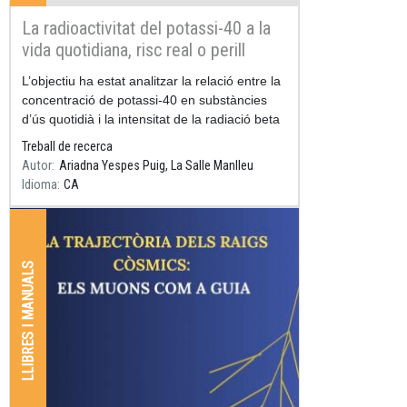
La radioactivitat del potassi-40 a la
vida quotidiana, risc real o perill
infundat?
Resum
L’objectiu ha estat analitzar la relació entre la
concentració de potassi-40 en substàncies
d’ús quotidià i la intensitat de la radiació beta
emesa.
Treball de recerca
Autor
Ariadna Yespes Puig, La Salle Manlleu
Idioma
CA
LLIBRES I MANUALS