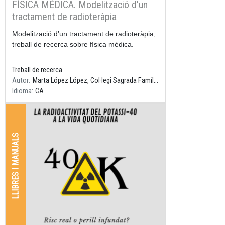
FÍSICA MÈDICA. Modelització d’un
tractament de radioteràpia
Resum
Modelització d’un tractament de radioteràpia,
treball de recerca sobre física mèdica.
Treball de recerca
Autor
Marta López López, Col·legi Sagrada Família Gavà, Tutor: Daniel Parcerisas
Idioma
CA
LLIBRES I MANUALS