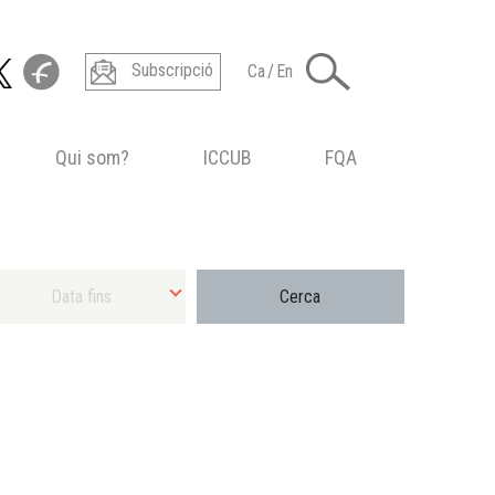
Subscripció
Ca
/
En
Qui som?
ICCUB
FQA
ecciona Data final màxima