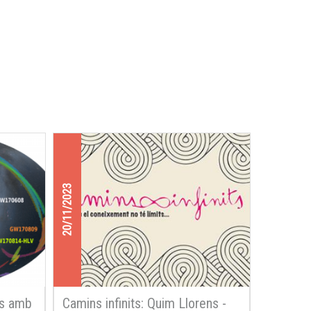
20/11/2023
rs amb
Camins infinits: Quim Llorens -