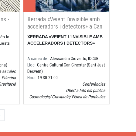
ens -
Xerrada «Veient l'invisible amb
acceleradors i detectors» a Can
Ginestar
és la
XERRADA «VEIENT L'INVISIBLE AMB
uests
ACCELERADORS I DETECTORS»
A càrrec de
Alessandra Gioventù, ICCUB
ona)
Lloc
Centre Cultural Can Ginestar (Sant Just
a escoles
Desvern)
Primària
Hora
19:30
21:00
Gravitació
Conferències
Obert a tots els públics
Cosmologia
Gravitació
Física de Partícules
güent
Última pàgina
»