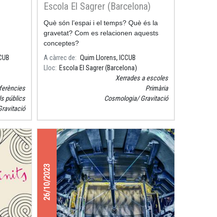
Escola El Sagrer (Barcelona)
Què són l’espai i el temps? Què és la
gravetat? Com es relacionen aquests
conceptes?
CCUB
A càrrec de
Quim Llorens, ICCUB
Lloc
Escola El Sagrer (Barcelona)
Xerrades a escoles
ferències
Primària
ls públics
Cosmologia
Gravitació
Gravitació
26/10/2023