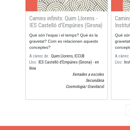
Camins infinits: Quim Llorens -
Camins
IES Castelló d'Empúries (Girona)
Instit
- en línia
Què són l’espai i el temps? Què és la
Què són 
gravetat? Com es relacionen aquests
graveta
conceptes?
concept
A càrrec de
Quim Llorens, ICCUB
A càrrec
Lloc
IES Castelló d'Empúries (Girona) - en
Lloc
Ins
línia
Xerrades a escoles
Secundària
Cosmologia
Gravitació
Paginació