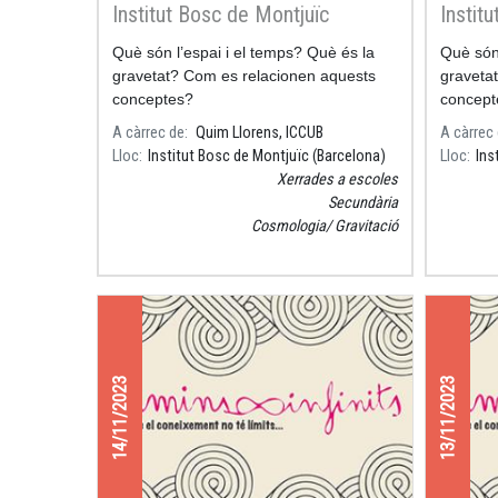
Institut Bosc de Montjuïc
Institu
(Barcelona)
(Barce
Què són l’espai i el temps? Què és la
Què són 
gravetat? Com es relacionen aquests
graveta
conceptes?
concept
A càrrec de
Quim Llorens, ICCUB
A càrrec
Lloc
Institut Bosc de Montjuïc (Barcelona)
Lloc
Ins
Xerrades a escoles
Secundària
Cosmologia
Gravitació
14/11/2023
13/11/2023