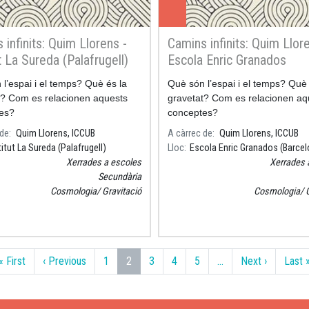
 infinits: Quim Llorens -
Camins infinits: Quim Llor
ut La Sureda (Palafrugell)
Escola Enric Granados
(Barcelona)
l’espai i el temps? Què és la
Què són l’espai i el temps? Què 
t? Com es relacionen aquests
gravetat? Com es relacionen aq
es?
conceptes?
 de
Quim Llorens, ICCUB
A càrrec de
Quim Llorens, ICCUB
titut La Sureda (Palafrugell)
Lloc
Escola Enric Granados (Barcel
Xerrades a escoles
Xerrades 
Secundària
Cosmologia
Gravitació
Cosmologia
Primera pàgina
Pàgina anterior
Pàgina se
« First
‹ Previous
1
2
3
4
5
…
Next ›
Last 