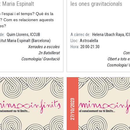
t Maria Espinalt
les ones gravitacionals
lona)
l’espai i el temps? Què és la
t? Com es relacionen aquests
es?
 de
Quim Llorens, ICCUB
A càrrec de
Helena Ubach Raya, I
titut Maria Espinalt (Barcelona)
Lloc
Astroalella
Xerrades a escoles
Hora
20:00
21:30
2n Batxillerat
Con
Cosmologia
Gravitació
Obert a tots e
Cosmologia
27/10/2023