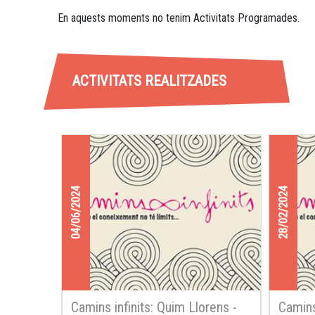
En aquests moments no tenim Activitats Programades.
ACTIVITATS REALITZADES
04/06/2024
28/02/2024
Camins infinits: Quim Llorens -
Camins