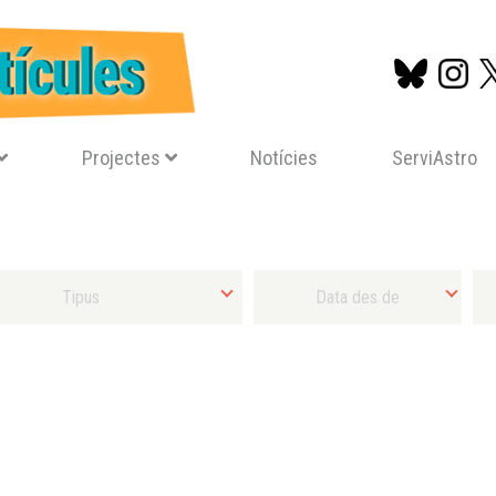
Projectes
Notícies
ServiAstro
Vés
al
contingut
Tipus d'activitat
Selecciona Data final mínima
Sel