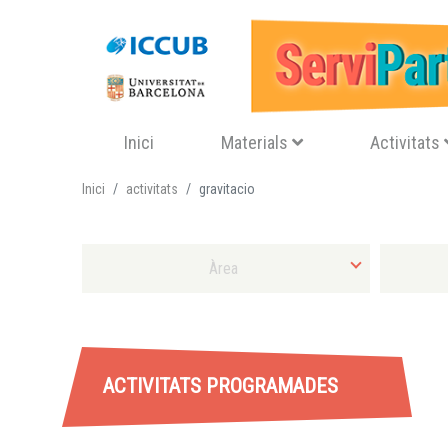
Navegació principal
Inici
Materials
Activitats
Inici
activitats
gravitacio
Selecciona Àrea
Selecciona 
ACTIVITATS PROGRAMADES