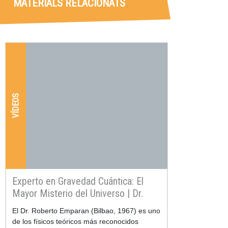
MATERIALS RELACIONATS
VÍDEOS
Experto en Gravedad Cuántica: El
Mayor Misterio del Universo | Dr.
Roberto Emparan
Resum
El Dr. Roberto Emparan (Bilbao, 1967) es uno
de los físicos teóricos más reconocidos