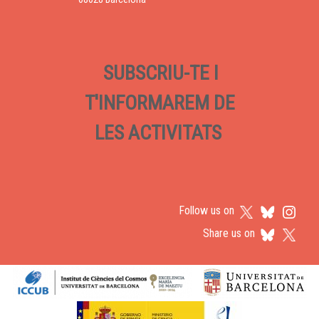
SUBSCRIU-TE I
T'INFORMAREM DE
LES ACTIVITATS
Follow us on
Share us on
Logos footer