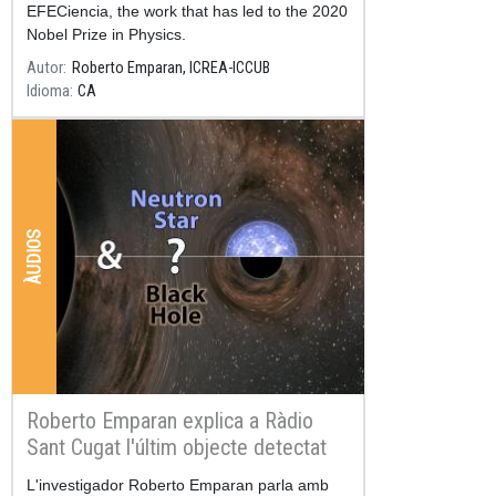
EFECiencia, the work that has led to the 2020
Nobel Prize in Physics.
Autor
Roberto Emparan, ICREA-ICCUB
Idioma
CA
ÀUDIOS
Roberto Emparan explica a Ràdio
Sant Cugat l'últim objecte detectat
per LIGO/Virgo
Resum
L'investigador Roberto Emparan parla amb