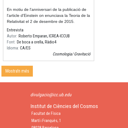
Resum
En motiu de l'anniversari de la publicació de
l'article d'Einstein on enunciava la Teoria de la
Relativitat el 2 de desembre de 2015.
Entrevista
3a hora del programa, minut 3
Autor
Roberto Emparan, ICREA-ICCUB
Font
De boca a orella, Ràdio4
Idioma
CA
ES
Cosmologia
Gravitació
Mostra'n més
divulgacio@icc.ub.edu
Institut de Ciències del Cosmos
Facultat de Física
Martí i Franquès, 1
08028 Barcelona