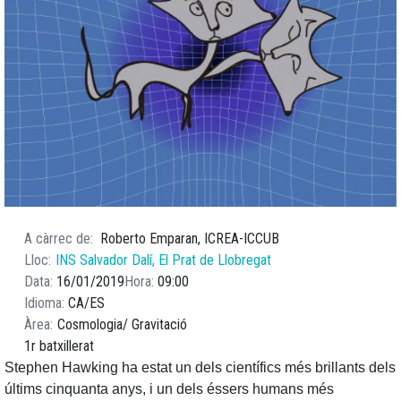
A càrrec de
Roberto Emparan, ICREA-ICCUB
Lloc
INS Salvador Dalí, El Prat de Llobregat
Data
16/01/2019
Hora
09:00
Idioma
CA
ES
Àrea
Cosmologia
Gravitació
1r batxillerat
Stephen Hawking ha estat un dels científics més brillants dels
últims cinquanta anys, i un dels éssers humans més