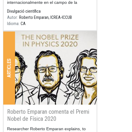
internacionalmente en el campo de la
gravedad, los agujeros negros y la teoría de
Divulgació científica
supercuerdas.
Autor
Roberto Emparan, ICREA-ICCUB
Idioma
CA
ARTICLES
Roberto Emparan comenta el Premi
Nobel de Física 2020
Resum
Researcher Roberto Emparan explains, to