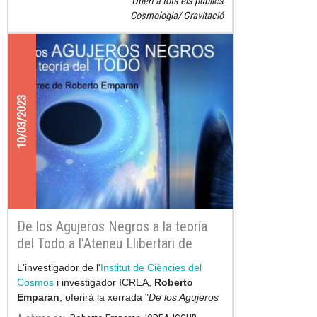
Obert a tots els públics
Cosmologia
Gravitació
10/03/2023
De los Agujeros Negros a la teoría
del Todo a l'Ateneu Llibertari de
Gràcia
L'investigador de l'
Institut de Ciències del
Cosmos
i investigador ICREA,
Roberto
Emparan
, oferirà la xerrada "
De los Agujeros
Negros a l