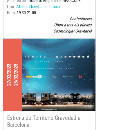
A càrrec de
Roberto Emparan, ICREA-ICCUB
Lloc
Ateneu Llibertari de Gràcia
Hora
19:30
21:00
Conferències
Obert a tots els públics
Cosmologia
Gravitació
27/02/2023
28/02/2023
Estrena de Territorio Gravedad a
Barcelona