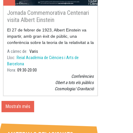
Jornada Commemorativa Centenari
visita Albert Einstein
El 27 de febrer de 1923, Albert Einstein va
impartir, amb gran èxit de públic, una
conferència sobre la teoria de la relativitat a la
Sala d’Actes de l’Acadèmia, dins el marc
A càrrec de
Varis
d’una visita més àmpli
Lloc
Reial Acadèmia de Ciències i Arts de
Barcelona
Hora
09:30
20:00
Conferències
Obert a tots els públics
Cosmologia
Gravitació
Mostra'n més