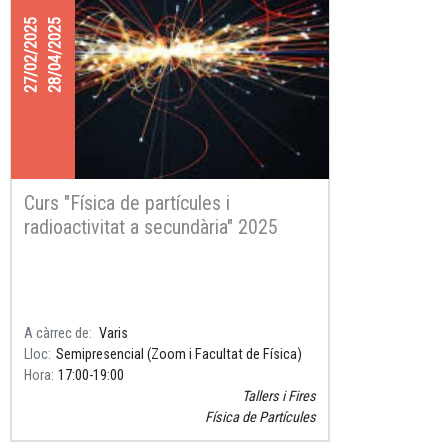
27/02/2025
28/04/2025
Curs "Física de partícules i
radioactivitat a secundària" 2025
A càrrec de
Varis
Lloc
Semipresencial (Zoom i Facultat de Física)
Hora
17:00
19:00
Tallers i Fires
Física de Partícules