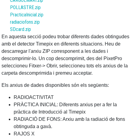
CARGOLMARI.zip
POLLASTRE.zip
PracticaInicial.zip
radiaciofons.zip
SDcard.zip
En aquesta secció podeu trobar diferents dades obtingudes
amb el detector Timepix en diferents situacions.
Heu de
descarregar l'arxiu ZIP corresponent a les dades i
descomprimir-lo.
Un cop descomprimit, des del PixetPro
seleccioneu Fitxer-> Obrir, seleccioneu tots els arxius de la
carpeta descomprimida i premeu acceptar.
Els arxius de dades disponibles són els següents:
RADIOACTIVITAT
PRÀCTICA INICIAL: Diferents arxius per a fer la
pràctica de Introducció al Timepix
RADIACIÓ DE FONS: Arxiu amb la radiació de fons
obtinguda a gavà.
RAJOS X