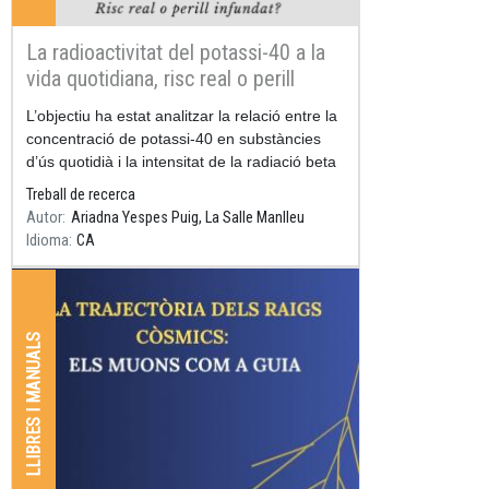
La radioactivitat del potassi-40 a la
vida quotidiana, risc real o perill
infundat?
Resum
L’objectiu ha estat analitzar la relació entre la
concentració de potassi-40 en substàncies
d’ús quotidià i la intensitat de la radiació beta
emesa.
Treball de recerca
Autor
Ariadna Yespes Puig, La Salle Manlleu
Idioma
CA
LLIBRES I MANUALS