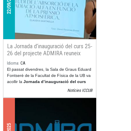
22/09/2025
La Jornada d’inauguració del curs 25-
26 del projecte ADMIRA reuneix
universitat i secundària per impulsar
Idioma
CA
la recerca i l’aprenentatge actiu
El passat divendres, la Sala de Graus Eduard
Fontserè de la Facultat de Física de la UB va
acollir la
Jornada d’inauguració del curs
2025-2026
del
projecte ADMIRA
(Activitats
Notícies ICCUB
amb Detectors Medipix per Investigar la
Radiació a l’Aula), una iniciativa que apropa la
física de partícules i la radioactivitat a la
secundària.