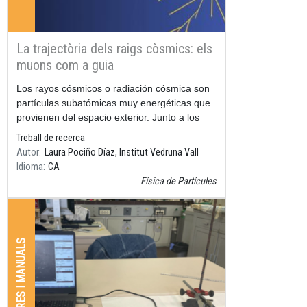
La trajectòria dels raigs còsmics: els
muons com a guia
Resum
Los rayos cósmicos o radiación cósmica son
partículas subatómicas muy energéticas que
provienen del espacio exterior. Junto a los
aceleradores de
Treball de recerca
Autor
Laura Pociño Díaz, Institut Vedruna Vall
Idioma
CA
Física de Partícules
LLIBRES I MANUALS