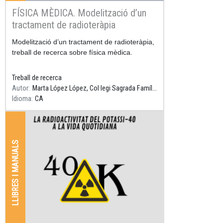
FÍSICA MÈDICA. Modelització d’un
tractament de radioteràpia
Resum
Modelització d’un tractament de radioteràpia,
treball de recerca sobre física mèdica.
Treball de recerca
Autor
Marta López López, Col·legi Sagrada Família Gavà, Tutor: Daniel Parcerisas
Idioma
CA
LLIBRES I MANUALS